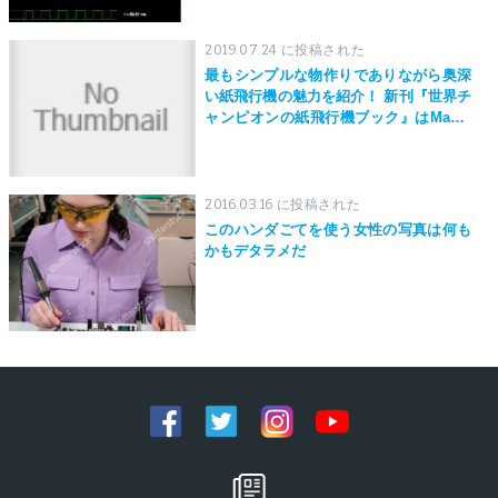
2019.07.24 に投稿された
最もシンプルな物作りでありながら奥深
い紙飛行機の魅力を紹介！ 新刊『世界チ
ャンピオンの紙飛行機ブック』はMaker
Faire Tokyo 2019にて先行発売！
2016.03.16 に投稿された
このハンダごてを使う女性の写真は何も
かもデタラメだ