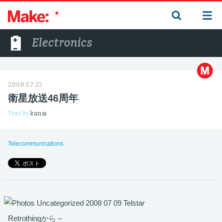
Electronics
2008.07.22
衛星放送46周年
Text by
kanai
Telecommunications
Retrothingから –