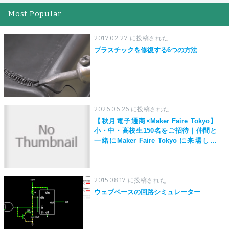
Most Popular
2017.02.27 に投稿された
プラスチックを修復する6つの方法
2026.06.26 に投稿された
【秋月電子通商×Maker Faire Tokyo】
小・中・高校生150名をご招待｜仲間と
一緒にMaker Faire Tokyo に来場しよ
う！
2015.08.17 に投稿された
ウェブベースの回路シミュレーター