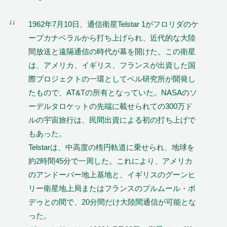
1962年7月10日、通信衛星Telstar 1がフロリダのケ
ープカナベラルから打ち上げられ、近代的な大陸
間放送と遠隔通信の時代が幕を開けた。この衛星
は、アメリカ、イギリス、フランスが出資した国
際プロジェクトの一環としてベル研究所が開発し
たもので、AT&Tの所有となっていた。NASAのソ
ーデルタロケットの先端に載せられての300万ド
ルの宇宙旅行は、民間出資による初の打ち上げで
もあった。
Telstarは、中高度の楕円軌道に乗せられ、地球を
約2時間45分で一周した。これにより、アメリカ
のアンドーバー地上基地と、イギリスのグーンヒ
リー衛星地上局またはフランスのプルムール・ボ
デゥとの間で、20分間だけ大陸間通信が可能とな
った。