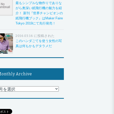
最もシンプルな物作りでありな
がら奥深い紙飛行機の魅力を紹
介！ 新刊『世界チャンピオンの
紙飛行機ブック』はMaker Faire
Tokyo 2019にて先行発売！
2016.03.16 に投稿された
このハンダごてを使う女性の写
真は何もかもデタラメだ
onthly Archive