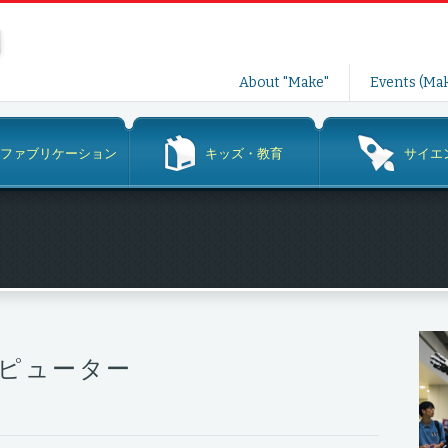
コ
About "Make"
Events (Mak
ン
テ
ン
ファブリケーション
キッズ・教育
サイエ
ツ
へ
ス
キ
ッ
プ
ピューター