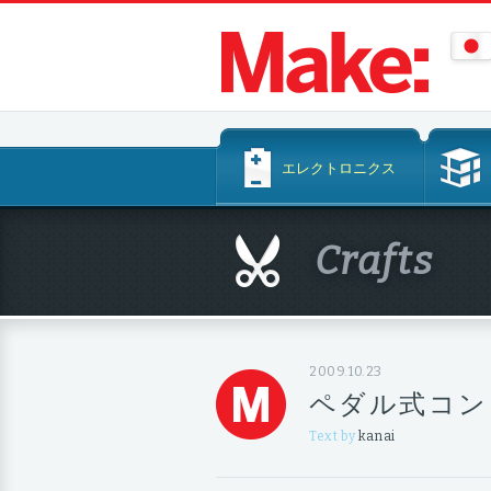
コ
エレクトロニクス
ン
テ
ン
Crafts
ツ
へ
ス
キ
ッ
2009.10.23
プ
ペダル式コン
Text by
kanai