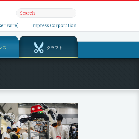
er Faire)
Impress Corporation
ンス
クラフト