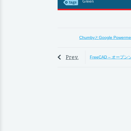
Green
ChumbyとGoogle Po
Prev.
FreeCAD – オープン