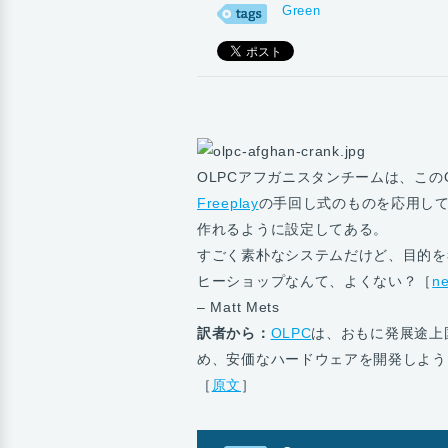
Green
OLPCアフガニスタンチームは、このO
Freeplay
の手回し式のものを応用し
作れるように設定してある。
すごく素朴なシステムだけど、目的を
ヒーショップなんて、よくない？［
n
– Matt Mets
訳者から：
OLPC
は、おもに発展途上
め、安価なハードウェアを開発しよう
［
原文
］