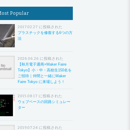
Most Popular
2017.02.27 に投稿された
プラスチックを修復する6つの方
法
2026.06.26 に投稿された
【秋月電子通商×Maker Faire
Tokyo】小・中・高校生150名を
ご招待｜仲間と一緒にMaker
Faire Tokyo に来場しよう！
2015.08.17 に投稿された
ウェブベースの回路シミュレー
ター
2019.07.24 に投稿された