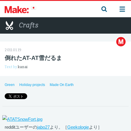
Crafts
2011.01.19
倒れたAT-AT雪だるま
Text by
kanai
Green
Holiday projects
Made On Earth
redditユーザーの
jabo27
より。［
Geekologie
より］