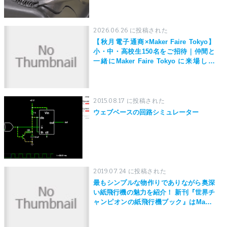
2026.06.26 に投稿された
【秋月電子通商×Maker Faire Tokyo】
小・中・高校生150名をご招待｜仲間と
一緒にMaker Faire Tokyo に来場しよ
う！
2015.08.17 に投稿された
ウェブベースの回路シミュレーター
2019.07.24 に投稿された
最もシンプルな物作りでありながら奥深
い紙飛行機の魅力を紹介！ 新刊『世界チ
ャンピオンの紙飛行機ブック』はMaker
Faire Tokyo 2019にて先行発売！