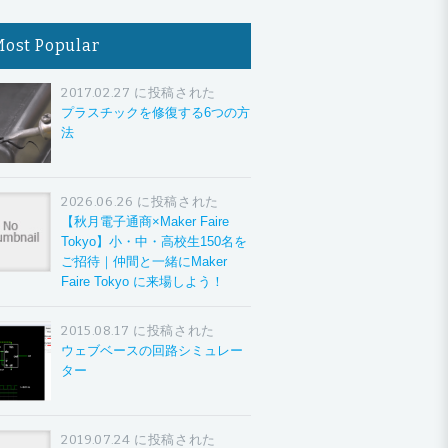
Most Popular
2017.02.27 に投稿された
プラスチックを修復する6つの方
法
2026.06.26 に投稿された
【秋月電子通商×Maker Faire
Tokyo】小・中・高校生150名を
ご招待｜仲間と一緒にMaker
Faire Tokyo に来場しよう！
2015.08.17 に投稿された
ウェブベースの回路シミュレー
ター
2019.07.24 に投稿された