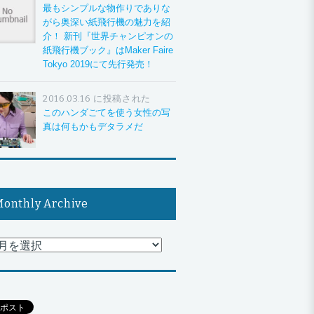
最もシンプルな物作りでありな
がら奥深い紙飛行機の魅力を紹
介！ 新刊『世界チャンピオンの
紙飛行機ブック』はMaker Faire
Tokyo 2019にて先行発売！
2016.03.16 に投稿された
このハンダごてを使う女性の写
真は何もかもデタラメだ
onthly Archive