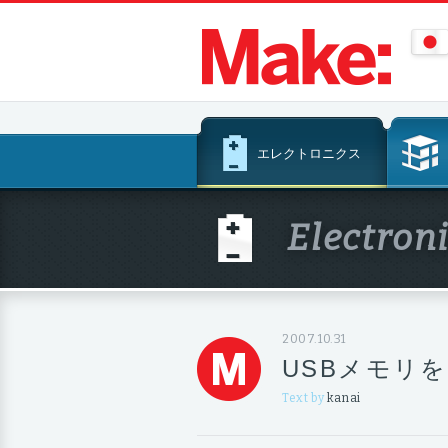
コ
エレクトロニクス
ン
テ
ン
Electron
ツ
へ
ス
キ
ッ
2007.10.31
プ
USBメモリ
Text by
kanai