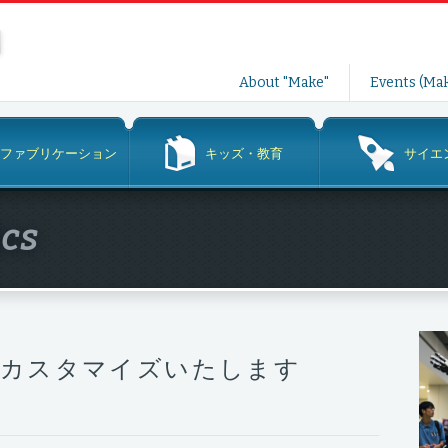
コ
About "Make"
Events (Mak
ン
テ
ン
ファブリケーション
キッズ・教育
サイエ
ツ
へ
ス
ics
キ
ッ
プ
をカスタマイズいたします