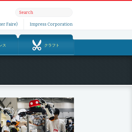
er Faire)
Impress Corporation
ンス
クラフト