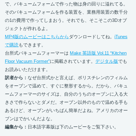
で、バキュームフォームで作った物は身の回りに溢れてる。
そのバキュームフォームを作る装置を、業務用装置の数千分
の1の費用で作ってしまおう。それでも、そこそこの3Dオブ
ジェクトが作れるよ。
MP4版のムービーはこちらから
ダウンロードしてね。
iTunes
で購読
もできます。
台所式バキュームフォーマーは
Make 英語版 Vol.11 “Kitchen
Floor Vacuum Former”
に掲載されています。
デジタル版
でも
お読みいただけます。
訳者から：
なぜ台所式かと言えば、ポリスチレンのフィルム
をオーブンで温めて、すぐに整形するから。だから、バキュ
ームフォーマーのサイズは、自分のうちのオーブンに入る大
きさで作らないとダメだ。オーブン以外のもので温める手も
あるけど、オーブンがいちばん簡単だよね。アメリカのオー
ブンはでかいんだよな。
編集から：
日本語字幕版は下のムービーをご覧下さい。