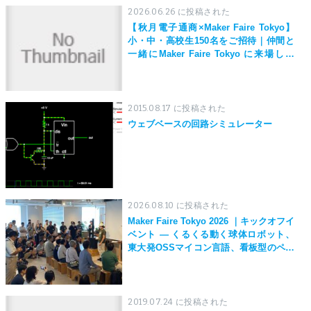
2026.06.26 に投稿された
【秋月電子通商×Maker Faire Tokyo】
小・中・高校生150名をご招待｜仲間と
一緒にMaker Faire Tokyo に来場しよ
う！
2015.08.17 に投稿された
ウェブベースの回路シミュレーター
2026.08.10 に投稿された
Maker Faire Tokyo 2026 ｜キックオフイ
ベント — くるくる動く球体ロボット、
東大発OSSマイコン言語、看板型のペン
プロッタ、世界最強風ハンディファンな
どなど。まだまだ進化する作品群の一部
を早出し！ MFT2026開幕に向けた交流
イベント開催
2019.07.24 に投稿された