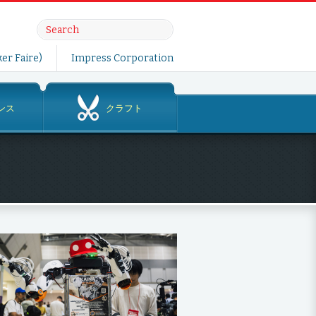
er Faire)
Impress Corporation
ンス
クラフト