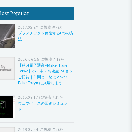
Most Popular
2017.02.27 に投稿された
プラスチックを修復する6つの方
法
2026.06.26 に投稿された
【秋月電子通商×Maker Faire
Tokyo】小・中・高校生150名を
ご招待｜仲間と一緒にMaker
Faire Tokyo に来場しよう！
2015.08.17 に投稿された
ウェブベースの回路シミュレー
ター
2019.07.24 に投稿された