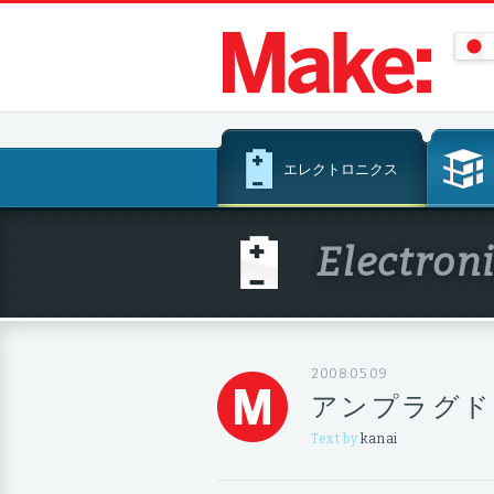
コ
エレクトロニクス
ン
テ
ン
Electron
ツ
へ
ス
キ
ッ
2008.05.09
プ
アンプラグド
Text by
kanai