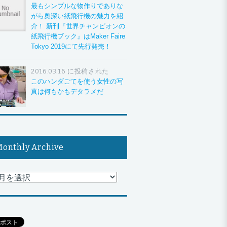
最もシンプルな物作りでありな
がら奥深い紙飛行機の魅力を紹
介！ 新刊『世界チャンピオンの
紙飛行機ブック』はMaker Faire
Tokyo 2019にて先行発売！
2016.03.16 に投稿された
このハンダごてを使う女性の写
真は何もかもデタラメだ
onthly Archive