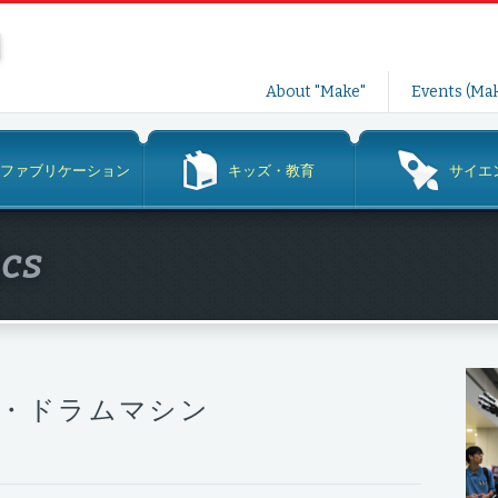
コ
About "Make"
Events (Mak
ン
テ
ン
ファブリケーション
キッズ・教育
サイエ
ツ
へ
ス
ics
キ
ッ
プ
・ドラムマシン