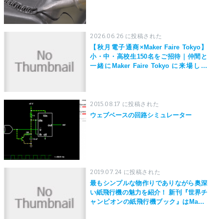
2026.06.26 に投稿された
【秋月電子通商×Maker Faire Tokyo】
小・中・高校生150名をご招待｜仲間と
一緒にMaker Faire Tokyo に来場しよ
う！
2015.08.17 に投稿された
ウェブベースの回路シミュレーター
2019.07.24 に投稿された
最もシンプルな物作りでありながら奥深
い紙飛行機の魅力を紹介！ 新刊『世界チ
ャンピオンの紙飛行機ブック』はMaker
Faire Tokyo 2019にて先行発売！