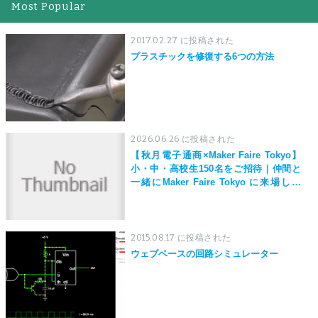
Most Popular
2017.02.27 に投稿された
プラスチックを修復する6つの方法
2026.06.26 に投稿された
【秋月電子通商×Maker Faire Tokyo】
小・中・高校生150名をご招待｜仲間と
一緒にMaker Faire Tokyo に来場しよ
う！
2015.08.17 に投稿された
ウェブベースの回路シミュレーター