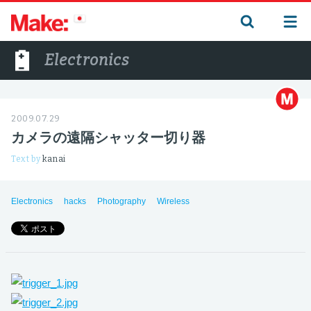
Electronics
2009.07.29
カメラの遠隔シャッター切り器
Text by
kanai
Electronics
hacks
Photography
Wireless