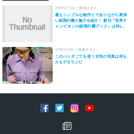
2019.07.24 に投稿された
最もシンプルな物作りでありながら奥深
い紙飛行機の魅力を紹介！ 新刊『世界チ
ャンピオンの紙飛行機ブック』はMaker
Faire Tokyo 2019にて先行発売！
2016.03.16 に投稿された
このハンダごてを使う女性の写真は何も
かもデタラメだ