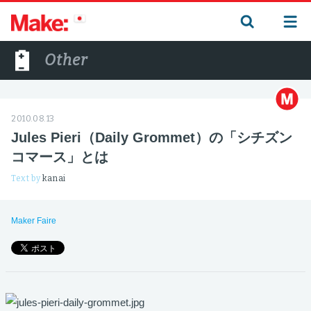
Other
2010.08.13
Jules Pieri（Daily Grommet）の「シチズン
コマース」とは
Text by
kanai
Maker Faire