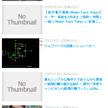
2026.06.26 に投稿された
【秋月電子通商×Maker Faire Tokyo】
小・中・高校生150名をご招待｜仲間と
一緒にMaker Faire Tokyo に来場しよ
う！
2015.08.17 に投稿された
ウェブベースの回路シミュレーター
2019.07.24 に投稿された
最もシンプルな物作りでありながら奥深
い紙飛行機の魅力を紹介！ 新刊『世界チ
ャンピオンの紙飛行機ブック』はMaker
Faire Tokyo 2019にて先行発売！
2016.03.16 に投稿された