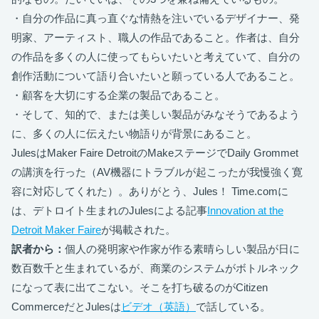
・自分の作品に真っ直ぐな情熱を注いでいるデザイナー、発
明家、アーティスト、職人の作品であること。作者は、自分
の作品を多くの人に使ってもらいたいと考えていて、自分の
創作活動について語り合いたいと願っている人であること。
・顧客を大切にする企業の製品であること。
・そして、知的で、または美しい製品がみなそうであるよう
に、多くの人に伝えたい物語りが背景にあること。
JulesはMaker Faire DetroitのMakeステージでDaily Grommet
の講演を行った（AV機器にトラブルが起こったが我慢強く寛
容に対応してくれた）。ありがとう、Jules！ Time.comに
は、デトロイト生まれのJulesによる記事
Innovation at the
Detroit Maker Faire
が掲載された。
訳者から：
個人の発明家や作家が作る素晴らしい製品が日に
数百数千と生まれているが、商業のシステムがボトルネック
になって表に出てこない。そこを打ち破るのがCitizen
CommerceだとJulesは
ビデオ（英語）
で話している。