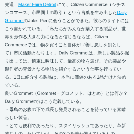
先週、
Maker Faire Detroit
にて、Citizen Commerce（シチズ
ンコマース、市民同士の取引）という言葉を生み出した
Daily
Grommet
のJules Pieriに会うことができた。彼らのサイトには
こう書かれている。「私たちがみんなが購入する製品が、世
界を形作る大きな力になると信じるならば、Citizen
Commerceでは、物を買うこと自体が（善し悪しを別とし
て）市民活動となります」Daily Grommetは、新しい製品を掘
り出しては、慎重に吟味して、最高の物を選び、その製品や
製作者の背景となる物語を紹介するという仕事を行ってい
る。1日に紹介する製品は、本当に価値のある1品だけと決め
ている。
良いGrommet（Grommet＝グロメット、はとめ）とは何か？
Daily Grommetではこう定義している。
・母鳥のお腹の下で成長し発見されることを待っている素晴
らしい製品。
・とても便利であったり、スタイリッシュであったり、革新
的なもの。たいていは、その3つを兼ね備えているもの。