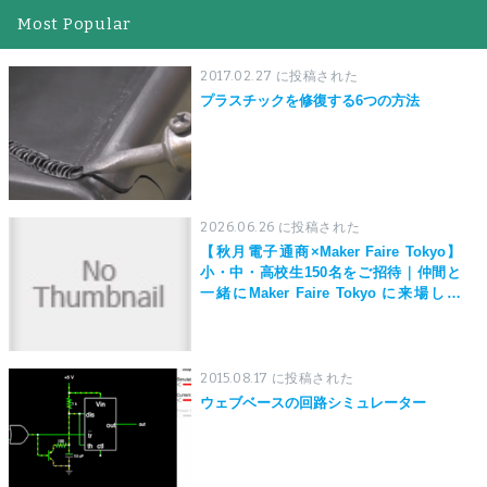
Most Popular
2017.02.27 に投稿された
プラスチックを修復する6つの方法
2026.06.26 に投稿された
【秋月電子通商×Maker Faire Tokyo】
小・中・高校生150名をご招待｜仲間と
一緒にMaker Faire Tokyo に来場しよ
う！
2015.08.17 に投稿された
ウェブベースの回路シミュレーター