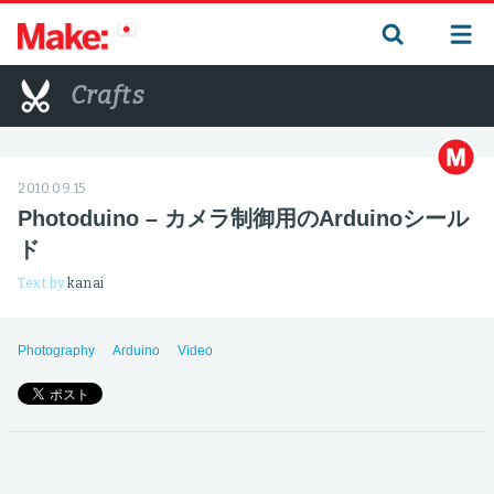
Crafts
2010.09.15
Photoduino – カメラ制御用のArduinoシール
ド
Text by
kanai
Photography
Arduino
Video