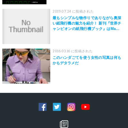
2019.07.24 に投稿された
最もシンプルな物作りでありながら奥深
い紙飛行機の魅力を紹介！ 新刊『世界チ
ャンピオンの紙飛行機ブック』はMaker
Faire Tokyo 2019にて先行発売！
2016.03.16 に投稿された
このハンダごてを使う女性の写真は何も
かもデタラメだ