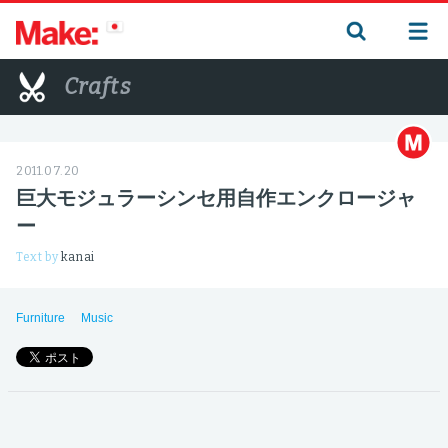
Crafts
2011.07.20
巨大モジュラーシンセ用自作エンクロージャ
ー
Text by
kanai
Furniture
Music