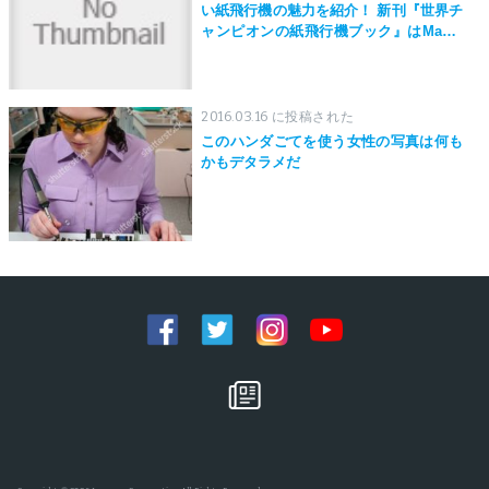
い紙飛行機の魅力を紹介！ 新刊『世界チ
ャンピオンの紙飛行機ブック』はMaker
Faire Tokyo 2019にて先行発売！
2016.03.16 に投稿された
このハンダごてを使う女性の写真は何も
かもデタラメだ