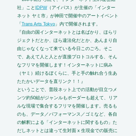
社」こと
IDPW
（アイパス）が主催の「インター
ネット ヤミ市」が神田で開催中のアートイベント
「
Trans Arts Tokyo
」内で開催されます。
『自由の国インターネットとは名ばかり、ほらリ
ジェクトだとか、ほら違法化だとか、あんまり自
由じゃなくなって来ている今日このごろ。そこ
で、あえて人と人とが直接プロトコルする、そん
なフリマを開催します！インターネットに病み
（ヤミ）続けるぼくらに、手と手の触れ合う生あ
たたかいデータを直リンク！！』
ということで、普段ネット上での活動が目立つメ
ンツ約50組がジャンルもボーダーも超えて、リア
ルな現場で集合するフリマを開催します。売るも
のも、データ／パフォーマンス／ゴミなど、各自
の解釈による「インターネットに関するもの」た
だしネットとは違って生対面 x 生現金での販売に