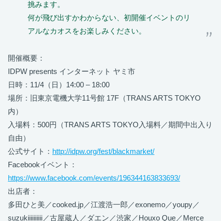
挑みます。
何が飛び出すかわからない、初開催イベントのリ
アルなカオスをお楽しみください。
開催概要：
IDPW presents インターネット ヤミ市
日時：11/4（日）14:00 – 18:00
場所：旧東京電機大学11号館 17F（TRANS ARTS TOKYO
内）
入場料：500円（TRANS ARTS TOKYO入場料／期間中出入り
自由）
公式サイト：
http://idpw.org/fest/blackmarket/
Facebookイベント：
https://www.facebook.com/events/196344163833693/
出店者：
多田ひと美／cooked.jp／江渡浩一郎／exonemo／youpy／
suzukiiiiiiiiii／古屋蔵人／ダエン／渋家／Houxo Que／Merce