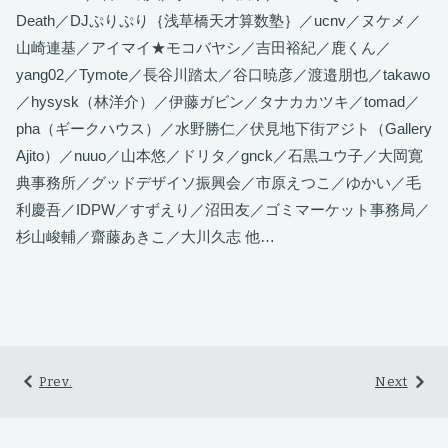
Death／DJぷりぷり｛浅草橋天才算数塾｝／ucnv／ヌケメ／
山崎連基／アイマイ★モコバヤシ／吉田裕紀／鹿くん／
yang02／Tymote／長谷川踏太／谷口暁彦／渡邉朋也／takawo
／hysysk（林洋介）／伊藤ガビン／タナカカツキ／tomad／
pha（ギークハウス）／水野勝仁／伏見地下街アジト（Gallery
Ajito）／nuuo／山本悠／ドリタ／gnck／石黒ユウ子／大岡寛
典事務所／グッドデザイソ振興会／市原えつこ／ゆかい／毛
利慶吾／IDPW／すずえり／沼田友／ゴミマーケット事務局／
杉山峻輔／齋藤あきこ／大川久志 他…
Prev.
Next