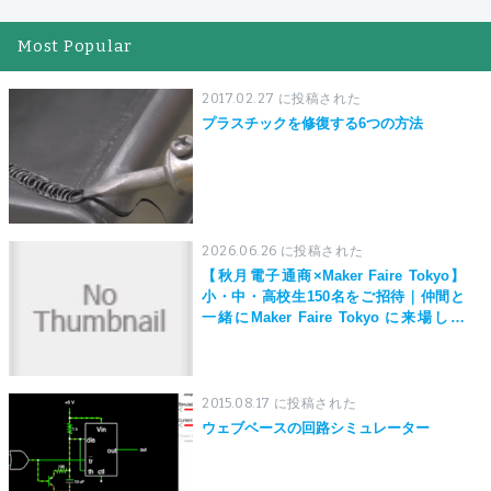
Most Popular
2017.02.27 に投稿された
プラスチックを修復する6つの方法
2026.06.26 に投稿された
【秋月電子通商×Maker Faire Tokyo】
小・中・高校生150名をご招待｜仲間と
一緒にMaker Faire Tokyo に来場しよ
う！
2015.08.17 に投稿された
ウェブベースの回路シミュレーター