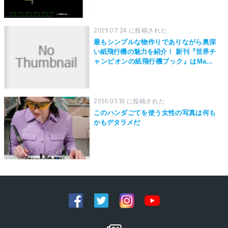
2019.07.24 に投稿された
最もシンプルな物作りでありながら奥深
い紙飛行機の魅力を紹介！ 新刊『世界チ
ャンピオンの紙飛行機ブック』はMaker
Faire Tokyo 2019にて先行発売！
2016.03.16 に投稿された
このハンダごてを使う女性の写真は何も
かもデタラメだ