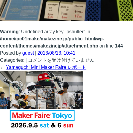
Warning
: Undefined array key "pshutter" in
/home/ipc01make/makezine.jp/public_html/wp-
content/themes/makezinejp/attachment.php
on line
144
Posted by
guest
|
2013/08/13, 10:41
_MG_4318
Categories: |
コメントを受け付けていません
は
←
Yamaguchi Mini Maker Faire レポート