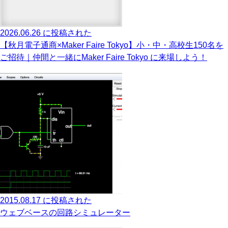
2026.06.26 に投稿された
【秋月電子通商×Maker Faire Tokyo】小・中・高校生150名を
ご招待｜仲間と一緒にMaker Faire Tokyo に来場しよう！
2015.08.17 に投稿された
ウェブベースの回路シミュレーター