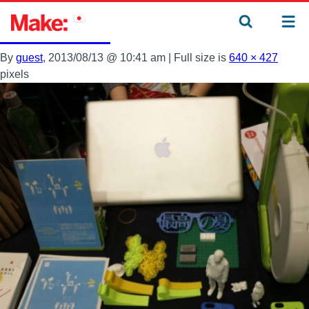
←
Yamaguchi Mini Maker Faire レポート
_MG_4318
By
guest
, 2013/08/13 @ 10:41 am
|
Full size is
640 × 427
pixels