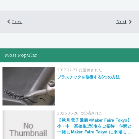
Prev.
Next
Most Popular
2017.02.27 に投稿された
プラスチックを修復する6つの方法
2026.06.26 に投稿された
【秋月電子通商×Maker Faire Tokyo】
小・中・高校生150名をご招待｜仲間と
一緒にMaker Faire Tokyo に来場しよ
う！