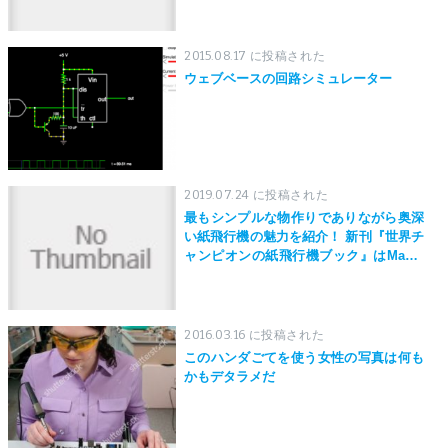
2015.08.17 に投稿された
ウェブベースの回路シミュレーター
2019.07.24 に投稿された
最もシンプルな物作りでありながら奥深
い紙飛行機の魅力を紹介！ 新刊『世界チ
ャンピオンの紙飛行機ブック』はMaker
Faire Tokyo 2019にて先行発売！
2016.03.16 に投稿された
このハンダごてを使う女性の写真は何も
かもデタラメだ