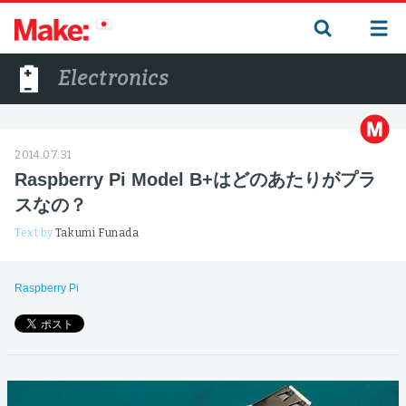
Electronics
2014.07.31
Raspberry Pi Model B+はどのあたりがプラ
スなの？
Text by
Takumi Funada
Raspberry Pi