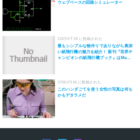
ウェブベースの回路シミュレーター
2019.07.24 に投稿された
最もシンプルな物作りでありながら奥深
い紙飛行機の魅力を紹介！ 新刊『世界チ
ャンピオンの紙飛行機ブック』はMaker
Faire Tokyo 2019にて先行発売！
2016.03.16 に投稿された
このハンダごてを使う女性の写真は何も
かもデタラメだ