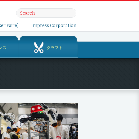
er Faire)
Impress Corporation
ンス
クラフト