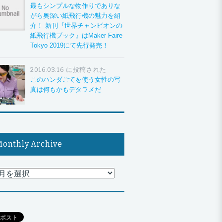
最もシンプルな物作りでありな
がら奥深い紙飛行機の魅力を紹
介！ 新刊『世界チャンピオンの
紙飛行機ブック』はMaker Faire
Tokyo 2019にて先行発売！
2016.03.16 に投稿された
このハンダごてを使う女性の写
真は何もかもデタラメだ
onthly Archive