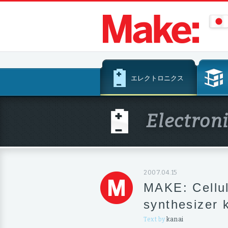
コ
エレクトロニクス
ン
テ
ン
Electron
ツ
へ
ス
キ
ッ
2007.04.15
プ
MAKE: Cellul
synthesiz
Text by
kanai