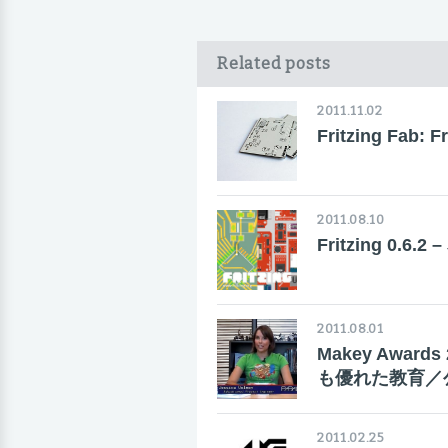
Related posts
2011.11.02
Fritzing Fa
2011.08.10
Fritzing 0.
2011.08.01
Makey Awards
も優れた教育／
2011.02.25