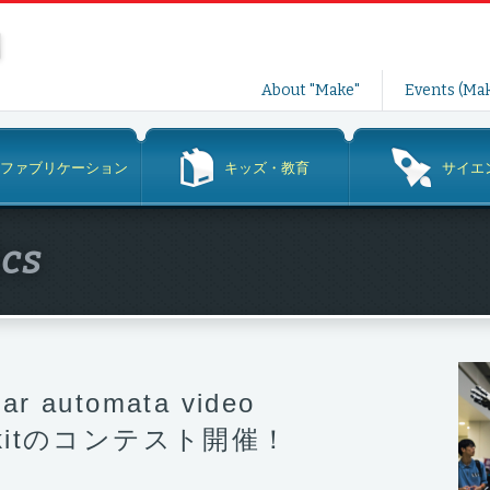
コ
About "Make"
Events (Mak
ン
テ
ン
ファブリケーション
キッズ・教育
サイエ
ツ
へ
ス
ics
キ
ッ
プ
ar automata video
er kitのコンテスト開催！