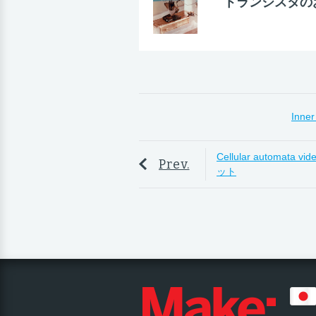
トランジスタの
Inne
Cellular automa
Prev.
ット