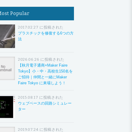
Most Popular
2017.02.27 に投稿された
プラスチックを修復する6つの方
法
2026.06.26 に投稿された
【秋月電子通商×Maker Faire
Tokyo】小・中・高校生150名を
ご招待｜仲間と一緒にMaker
Faire Tokyo に来場しよう！
2015.08.17 に投稿された
ウェブベースの回路シミュレー
ター
2019.07.24 に投稿された