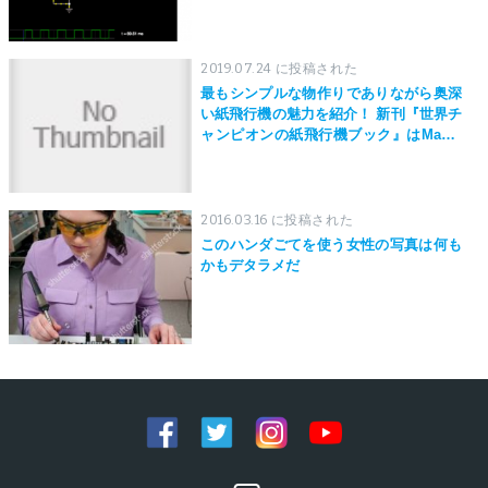
2019.07.24 に投稿された
最もシンプルな物作りでありながら奥深
い紙飛行機の魅力を紹介！ 新刊『世界チ
ャンピオンの紙飛行機ブック』はMaker
Faire Tokyo 2019にて先行発売！
2016.03.16 に投稿された
このハンダごてを使う女性の写真は何も
かもデタラメだ