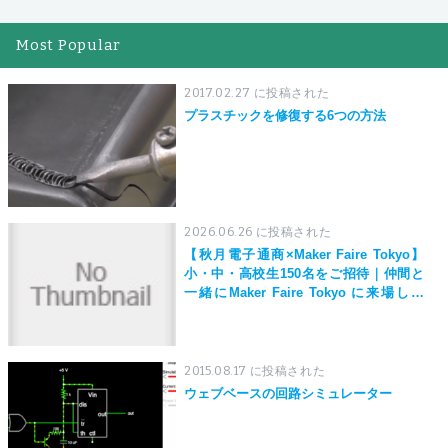
Most Popular
2017.02.27 に投稿された
プラスチックを修復する6つの方法
2026.06.26 に投稿された
【秋月電子通商×Maker Faire Tokyo】
小・中・高校生150名をご招待｜仲間と
一緒にMaker Faire Tokyo に来場しよ
う！
2015.08.17 に投稿された
ウェブベースの回路シミュレーター