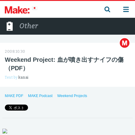
Other
2008.10.30
Weekend Project: 血が噴き出すナイフの傷
（PDF）
Text by
kanai
MAKE PDF
MAKE Podcast
Weekend Projects