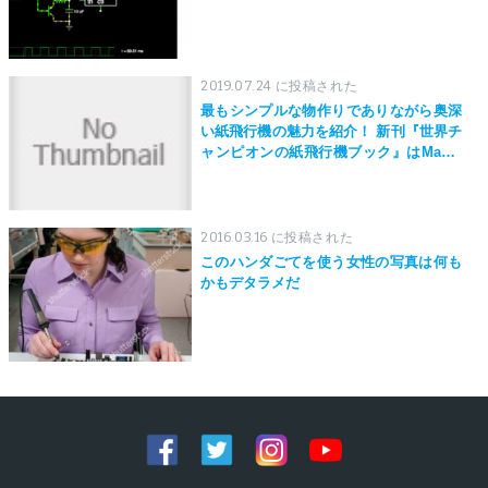
2019.07.24 に投稿された
最もシンプルな物作りでありながら奥深
い紙飛行機の魅力を紹介！ 新刊『世界チ
ャンピオンの紙飛行機ブック』はMaker
Faire Tokyo 2019にて先行発売！
2016.03.16 に投稿された
このハンダごてを使う女性の写真は何も
かもデタラメだ