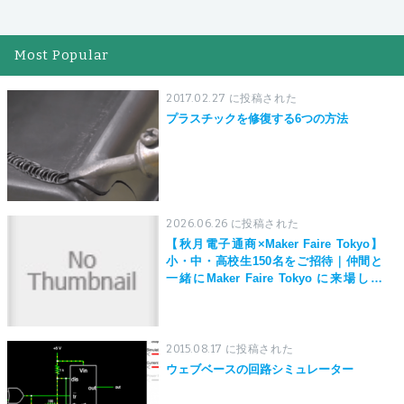
Most Popular
2017.02.27 に投稿された
プラスチックを修復する6つの方法
2026.06.26 に投稿された
【秋月電子通商×Maker Faire Tokyo】
小・中・高校生150名をご招待｜仲間と
一緒にMaker Faire Tokyo に来場しよ
う！
2015.08.17 に投稿された
ウェブベースの回路シミュレーター