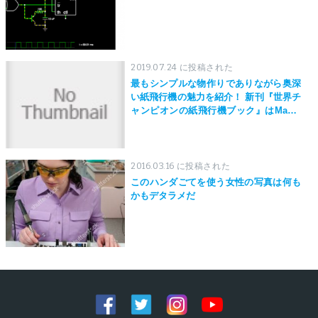
2019.07.24 に投稿された
最もシンプルな物作りでありながら奥深
い紙飛行機の魅力を紹介！ 新刊『世界チ
ャンピオンの紙飛行機ブック』はMaker
Faire Tokyo 2019にて先行発売！
2016.03.16 に投稿された
このハンダごてを使う女性の写真は何も
かもデタラメだ