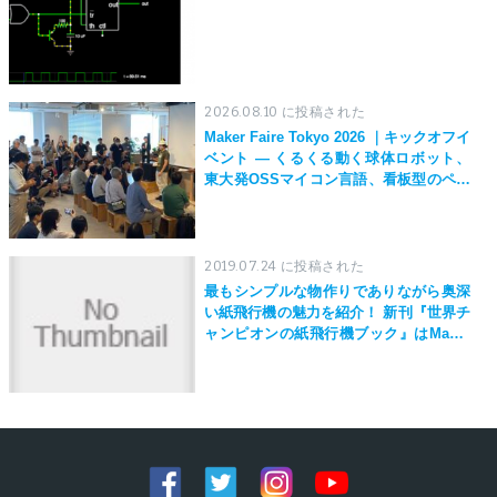
2026.08.10 に投稿された
Maker Faire Tokyo 2026 ｜キックオフイ
ベント — くるくる動く球体ロボット、
東大発OSSマイコン言語、看板型のペン
プロッタ、世界最強風ハンディファンな
どなど。まだまだ進化する作品群の一部
を早出し！ MFT2026開幕に向けた交流
イベント開催
2019.07.24 に投稿された
最もシンプルな物作りでありながら奥深
い紙飛行機の魅力を紹介！ 新刊『世界チ
ャンピオンの紙飛行機ブック』はMaker
Faire Tokyo 2019にて先行発売！