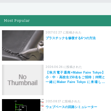
Most Popular
2017.02.27 に投稿された
プラスチックを修復する6つの方法
2026.06.26 に投稿された
【秋月電子通商×Maker Faire Tokyo】
小・中・高校生150名をご招待｜仲間と
一緒にMaker Faire Tokyo に来場しよ
う！
2015.08.17 に投稿された
ウェブベースの回路シミュレーター