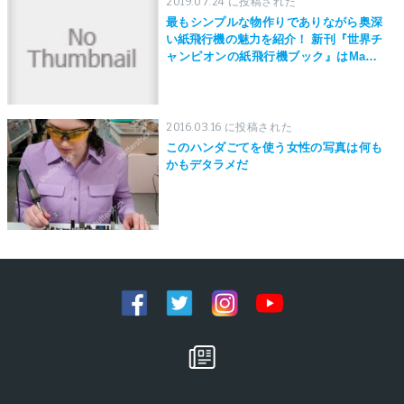
2019.07.24 に投稿された
最もシンプルな物作りでありながら奥深
い紙飛行機の魅力を紹介！ 新刊『世界チ
ャンピオンの紙飛行機ブック』はMaker
Faire Tokyo 2019にて先行発売！
2016.03.16 に投稿された
このハンダごてを使う女性の写真は何も
かもデタラメだ