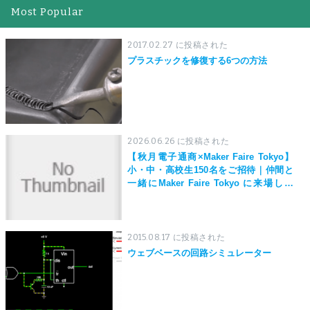
Most Popular
2017.02.27 に投稿された
プラスチックを修復する6つの方法
2026.06.26 に投稿された
【秋月電子通商×Maker Faire Tokyo】
小・中・高校生150名をご招待｜仲間と
一緒にMaker Faire Tokyo に来場しよ
う！
2015.08.17 に投稿された
ウェブベースの回路シミュレーター