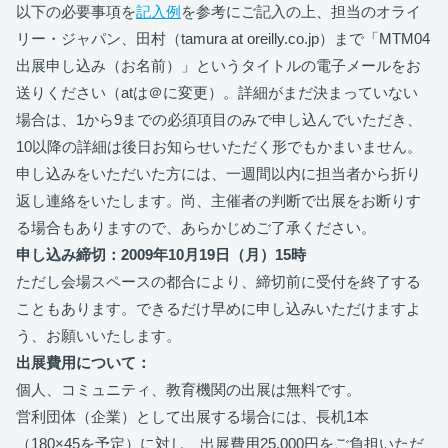
以下の必要事項を
記入例
を参考にご記入の上、担当のオライ
リー・ジャパン、田村（tamura at oreilly.co.jp）まで「MTM04
出展申し込み（お名前）」というタイトルの電子メールをお
送りください（atは＠に変更）。詳細がまだ決まっていない
場合は、1から9までの必須項目のみで申し込んでいただき、
10以降の詳細は後日お知らせいただく形でもかまいません。
申し込みをいただいた方には、一週間以内に担当者から折り
返し連絡をいたします。尚、主催者の判断で出展をお断りす
る場合もありますので、あらかじめご了承ください。
申し込み締切：2009年10月19日（月）15時
ただし会場スペースの都合により、締切前に受付を終了する
こともあります。できるだけ早めに申し込みいただけますよ
う、お願いいたします。
出展費用について：
個人、コミュニティ、教育機関の出展は無料です。
営利団体（企業）として出展する場合には、長机1本
（180×45を予定）に対し、出展費用25,000円をご負担いただ