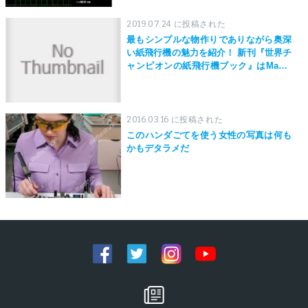
2019.07.24 に投稿された
最もシンプルな物作りでありながら奥深
い紙飛行機の魅力を紹介！ 新刊『世界チ
ャンピオンの紙飛行機ブック』はMaker
Faire Tokyo 2019にて先行発売！
2016.03.16 に投稿された
このハンダごてを使う女性の写真は何も
かもデタラメだ