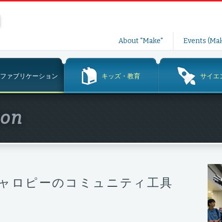
コ
About "Make"
Events (Mak
ン
テ
ン
ファブリケーション
キッズ・教育
サイエ
ツ
へ
ス
ion
キ
ッ
プ
ャロピーのコミュニティ工具