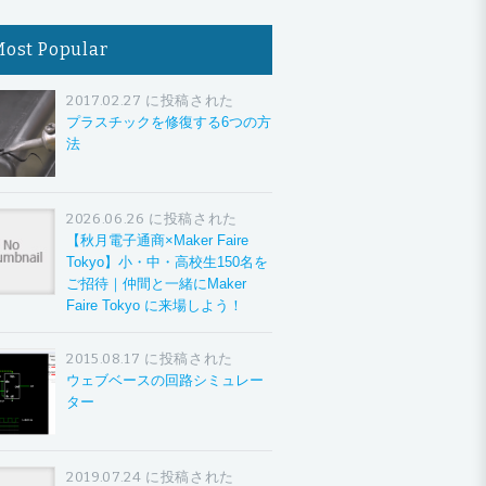
Most Popular
2017.02.27 に投稿された
プラスチックを修復する6つの方
法
2026.06.26 に投稿された
【秋月電子通商×Maker Faire
Tokyo】小・中・高校生150名を
ご招待｜仲間と一緒にMaker
Faire Tokyo に来場しよう！
2015.08.17 に投稿された
ウェブベースの回路シミュレー
ター
2019.07.24 に投稿された