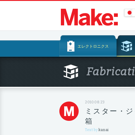
コ
エレクトロニクス
ン
テ
ン
Fabricat
ツ
へ
ス
キ
ッ
2010.08.23
プ
ミスター・ジ
箱
Text by
kanai