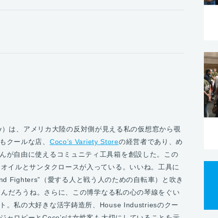
alopy）は、アメリカ大陸の反対側が見える私の仮想窓から覗
もクールな店、
Coco’s Variety Store
の経営者であり、め
んが自由に使えるコミュニティ工具箱を創設した。この
用オイルとサンタクロースが入っている。いいね。工具に
ers and Fighters”（愛する人と戦う人のための自転車）と吹き
ーなんだろうね。さらに、この博学なる私の心の琴線をぐい
の大好きな活字鋳造所、House Industriesのクー
ャロピーとCoco’sは女性客も大切にしていることを示