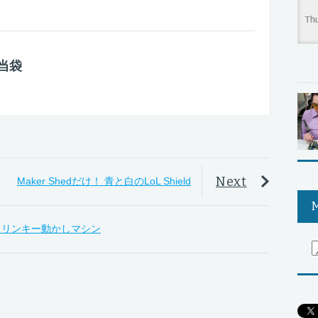
当袋
Next
Maker Shedだけ！ 青と白のLoL Shield
M
– 自動スリンキー動かしマシン