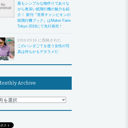
最もシンプルな物作りでありな
がら奥深い紙飛行機の魅力を紹
介！ 新刊『世界チャンピオンの
紙飛行機ブック』はMaker Faire
Tokyo 2019にて先行発売！
2016.03.16 に投稿された
このハンダごてを使う女性の写
真は何もかもデタラメだ
onthly Archive