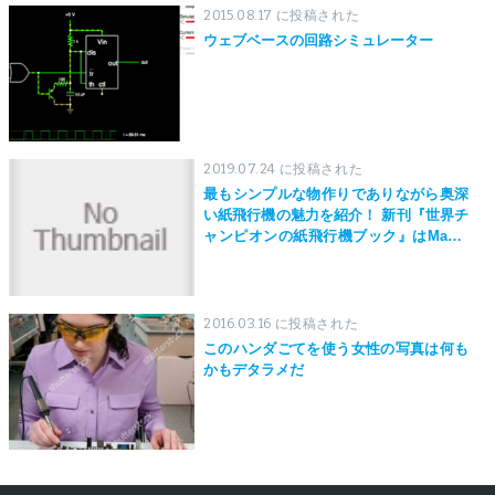
2015.08.17 に投稿された
ウェブベースの回路シミュレーター
2019.07.24 に投稿された
最もシンプルな物作りでありながら奥深
い紙飛行機の魅力を紹介！ 新刊『世界チ
ャンピオンの紙飛行機ブック』はMaker
Faire Tokyo 2019にて先行発売！
2016.03.16 に投稿された
このハンダごてを使う女性の写真は何も
かもデタラメだ