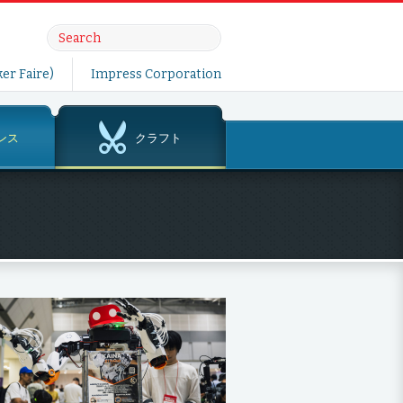
er Faire)
Impress Corporation
ンス
クラフト