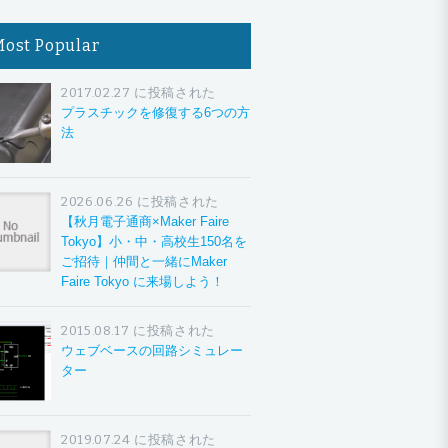
Most Popular
2017.02.27 に投稿された
プラスチックを修復する6つの方
法
2026.06.26 に投稿された
【秋月電子通商×Maker Faire
Tokyo】小・中・高校生150名を
ご招待｜仲間と一緒にMaker
Faire Tokyo に来場しよう！
2015.08.17 に投稿された
ウェブベースの回路シミュレー
ター
2019.07.24 に投稿された