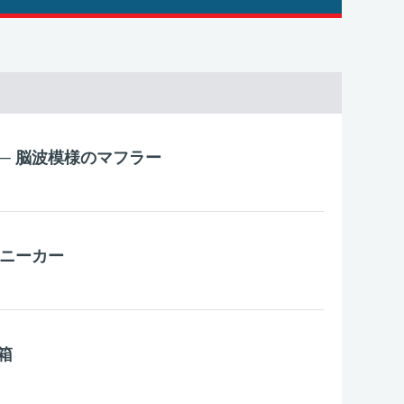
ting ─ 脳波模様のマフラー
Dスニーカー
箱