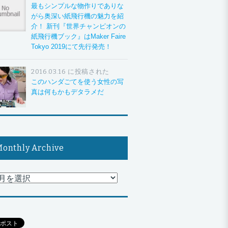
最もシンプルな物作りでありな
がら奥深い紙飛行機の魅力を紹
介！ 新刊『世界チャンピオンの
紙飛行機ブック』はMaker Faire
Tokyo 2019にて先行発売！
2016.03.16 に投稿された
このハンダごてを使う女性の写
真は何もかもデタラメだ
onthly Archive