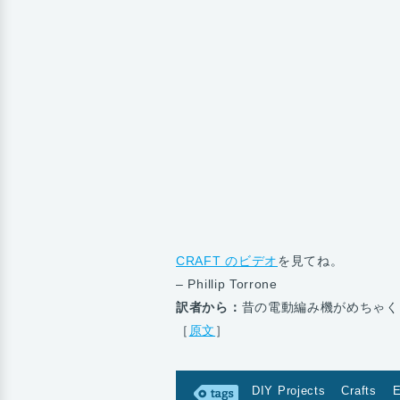
CRAFT のビデオ
を見てね。
– Phillip Torrone
訳者から：
昔の電動編み機がめちゃく
［
原文
］
DIY Projects
Crafts
E