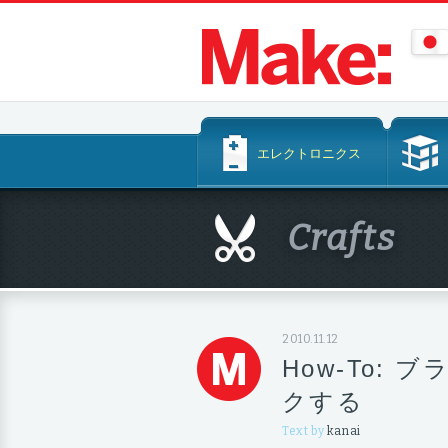
コ
エレクトロニクス
ン
テ
ン
Crafts
ツ
へ
ス
キ
ッ
2010.11.12
プ
How-To: 
クする
Text by
kanai