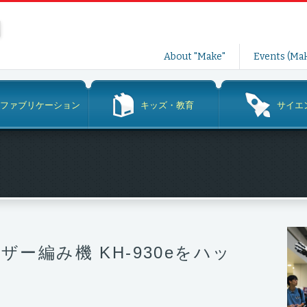
コ
About "Make"
Events (Mak
ン
テ
ン
ファブリケーション
キッズ・教育
サイエ
ツ
へ
ス
キ
ッ
プ
ブラザー編み機 KH-930eをハッ