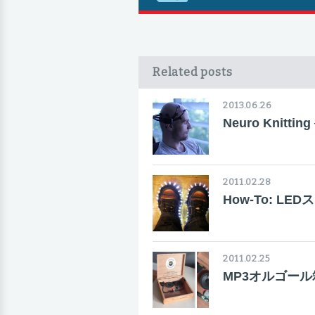
Related posts
2013.06.26
Neuro Knit
2011.02.28
How-To: LE
2011.02.25
MP3オルゴール