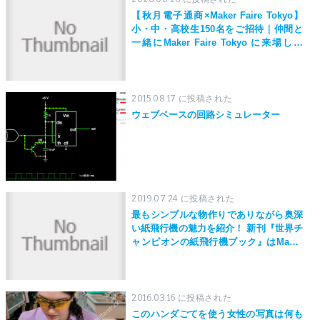
【秋月電子通商×Maker Faire Tokyo】
小・中・高校生150名をご招待｜仲間と
一緒にMaker Faire Tokyo に来場しよ
う！
2015.08.17 に投稿された
ウェブベースの回路シミュレーター
2019.07.24 に投稿された
最もシンプルな物作りでありながら奥深
い紙飛行機の魅力を紹介！ 新刊『世界チ
ャンピオンの紙飛行機ブック』はMaker
Faire Tokyo 2019にて先行発売！
2016.03.16 に投稿された
このハンダごてを使う女性の写真は何も