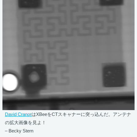
David Cranor
はXBeeをCTスキャナーに突っ込んだ。アンテナ
の拡大画像を見よ！
– Becky Stern