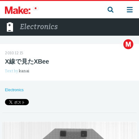
Electronics
2010.12.15
X線で見たXBee
Text by
kanai
Electronics