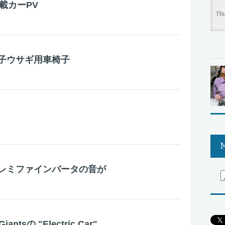
満載カーPV
子ウサギ用車椅子
M
レミファインバータの音が
Giantsの "Electric Car"