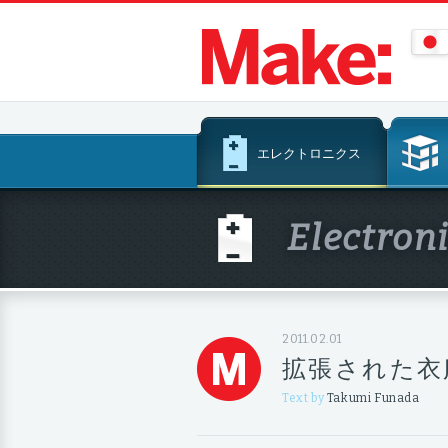
コ
エレクトロニクス
ン
テ
ン
Electron
ツ
へ
ス
キ
ッ
2011.02.01
プ
拡張された衣
Text by
Takumi Funada