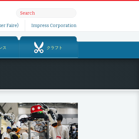
er Faire)
Impress Corporation
ンス
クラフト