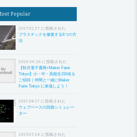
Most Popular
2017.02.27 に投稿された
プラスチックを修復する6つの方
法
2026.06.26 に投稿された
【秋月電子通商×Maker Faire
Tokyo】小・中・高校生150名を
ご招待｜仲間と一緒にMaker
Faire Tokyo に来場しよう！
2015.08.17 に投稿された
ウェブベースの回路シミュレー
ター
2019.07.24 に投稿された