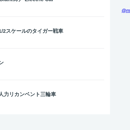
@m
1/2スケールのタイガー戦車
ン
人力リカンベント三輪車