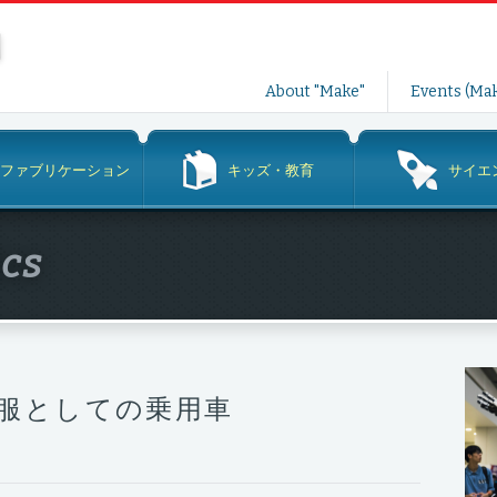
コ
About "Make"
Events (Mak
ン
テ
ン
ファブリケーション
キッズ・教育
サイエ
ツ
へ
ス
ics
キ
ッ
プ
服としての乗用車