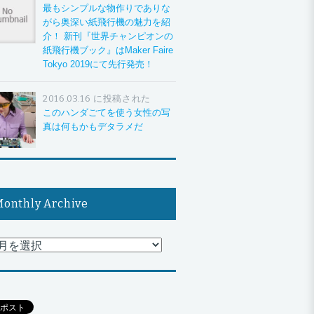
最もシンプルな物作りでありな
がら奥深い紙飛行機の魅力を紹
介！ 新刊『世界チャンピオンの
紙飛行機ブック』はMaker Faire
Tokyo 2019にて先行発売！
2016.03.16 に投稿された
このハンダごてを使う女性の写
真は何もかもデタラメだ
onthly Archive