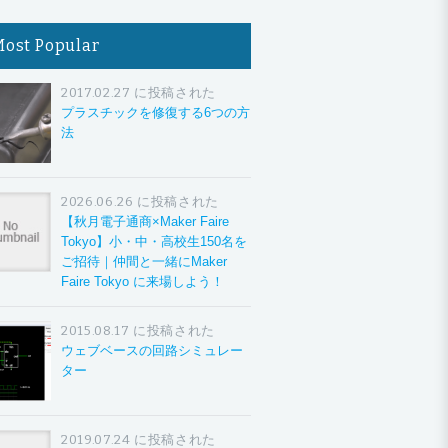
Most Popular
2017.02.27 に投稿された
プラスチックを修復する6つの方
法
2026.06.26 に投稿された
【秋月電子通商×Maker Faire
Tokyo】小・中・高校生150名を
ご招待｜仲間と一緒にMaker
Faire Tokyo に来場しよう！
2015.08.17 に投稿された
ウェブベースの回路シミュレー
ター
2019.07.24 に投稿された