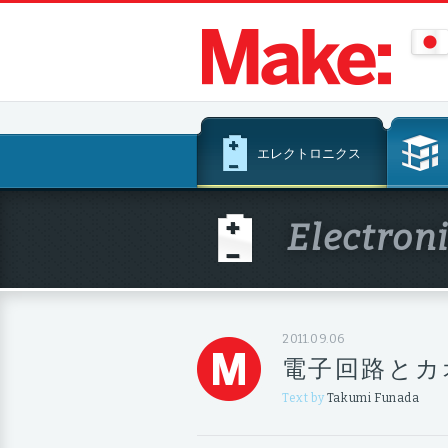
コ
エレクトロニクス
ン
テ
ン
Electron
ツ
へ
ス
キ
ッ
2011.09.06
プ
電子回路とカ
Text by
Takumi Funada