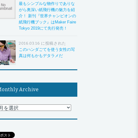
最もシンプルな物作りでありな
がら奥深い紙飛行機の魅力を紹
介！ 新刊『世界チャンピオンの
紙飛行機ブック』はMaker Faire
Tokyo 2019にて先行発売！
2016.03.16 に投稿された
このハンダごてを使う女性の写
真は何もかもデタラメだ
onthly Archive