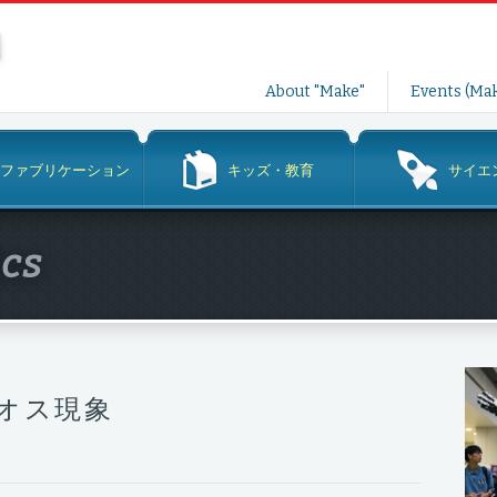
コ
About "Make"
Events (Mak
ン
テ
ン
ファブリケーション
キッズ・教育
サイエ
ツ
へ
ス
ics
キ
ッ
プ
オス現象