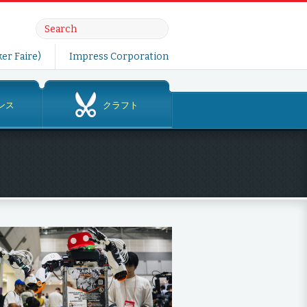
er Faire)
Impress Corporation
ンス
クラフト