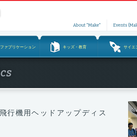
コ
About "Make"
Events (Mak
ン
テ
ン
ファブリケーション
キッズ・教育
サイエ
ツ
へ
ス
ics
キ
ッ
プ
ン飛行機用ヘッドアップディス