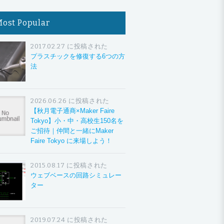
Most Popular
2017.02.27 に投稿された
プラスチックを修復する6つの方
法
2026.06.26 に投稿された
【秋月電子通商×Maker Faire
Tokyo】小・中・高校生150名を
ご招待｜仲間と一緒にMaker
Faire Tokyo に来場しよう！
2015.08.17 に投稿された
ウェブベースの回路シミュレー
ター
2019.07.24 に投稿された