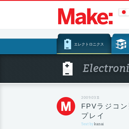
コ
エレクトロニクス
ン
テ
ン
Electron
ツ
へ
ス
キ
ッ
2009.03.11
プ
FPVラジコ
プレイ
Text by
kanai