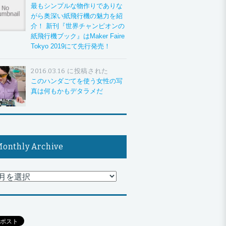
最もシンプルな物作りでありな
がら奥深い紙飛行機の魅力を紹
介！ 新刊『世界チャンピオンの
紙飛行機ブック』はMaker Faire
Tokyo 2019にて先行発売！
2016.03.16 に投稿された
このハンダごてを使う女性の写
真は何もかもデタラメだ
onthly Archive