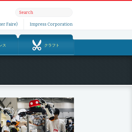
er Faire)
Impress Corporation
ンス
クラフト