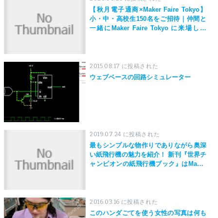
【秋月電子通商×Maker Faire Tokyo】
小・中・高校生150名をご招待｜仲間と
一緒にMaker Faire Tokyo に来場しよ
う！
2015.08.17 に投稿された
ウェブベースの回路シミュレーター
2019.07.24 に投稿された
最もシンプルな物作りでありながら奥深
い紙飛行機の魅力を紹介！ 新刊『世界チ
ャンピオンの紙飛行機ブック』はMaker
Faire Tokyo 2019にて先行発売！
2016.03.16 に投稿された
このハンダごてを使う女性の写真は何も