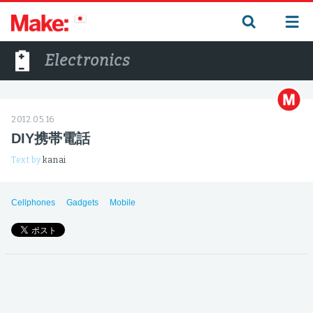
Electronics
2012.05.16
DIY携帯電話
Text by
kanai
Cellphones
Gadgets
Mobile