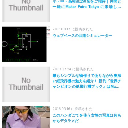
小・中・高校生150名をご招待｜仲間と
一緒にMaker Faire Tokyo に来場しよ
う！
2015.08.17 に投稿された
ウェブベースの回路シミュレーター
2019.07.24 に投稿された
最もシンプルな物作りでありながら奥深
い紙飛行機の魅力を紹介！ 新刊『世界チ
ャンピオンの紙飛行機ブック』はMaker
Faire Tokyo 2019にて先行発売！
2016.03.16 に投稿された
このハンダごてを使う女性の写真は何も
かもデタラメだ