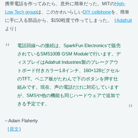
携帯電話を作ってみたら、意外に簡単だった。MITの
High-
Low Tech group
は、このかわいらしい
DIY cellphone
を、簡単
に手に入る部品から、$150程度で作ってしまった。［
Adafruit
より］
電話回線への接続は、SparkFun Electronicsで販売
されているSM5100B GSM Moduleで行います。デ
ィスプレイはAdafruit Industries製のブレークアウ
トボード付きカラー1.8インチ、160×128ピクセル
のTFT。ベニア板がたわんで下のボタンを押す仕
組みです。現在、声の電話だけに対応しています
が、SMSや他の機能も同じハードウェアで追加で
きる予定です。
– Adam Flaherty
［
原文
］