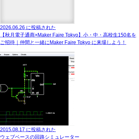
2026.06.26 に投稿された
【秋月電子通商×Maker Faire Tokyo】小・中・高校生150名を
ご招待｜仲間と一緒にMaker Faire Tokyo に来場しよう！
2015.08.17 に投稿された
ウェブベースの回路シミュレーター