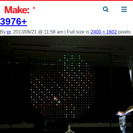
←
［NUC HACK］Rhizomatiks 堀宏行のインタラクティブア
ート『laser drawing』
3976+
By
pr
, 2013/06/21 @ 11:58 am
|
Full size is
2400 × 1602
pixels