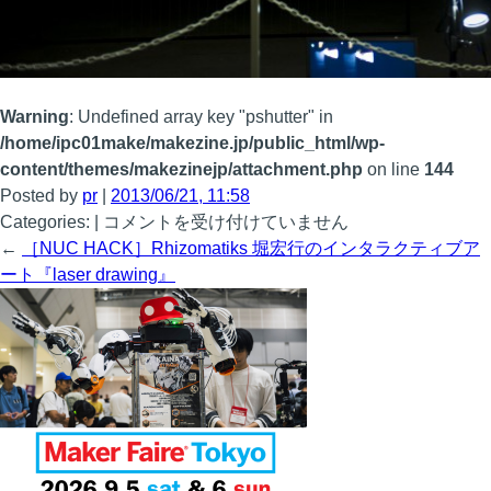
Warning
: Undefined array key "pshutter" in
/home/ipc01make/makezine.jp/public_html/wp-
content/themes/makezinejp/attachment.php
on line
144
Posted by
pr
|
2013/06/21, 11:58
3976+
Categories: |
コメントを受け付けていません
は
←
［NUC HACK］Rhizomatiks 堀宏行のインタラクティブア
ート『laser drawing』