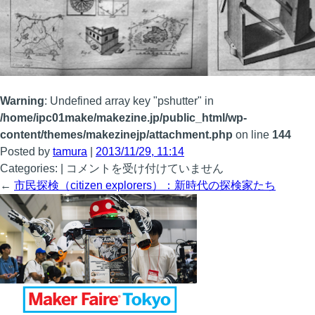
Warning
: Undefined array key "pshutter" in
/home/ipc01make/makezine.jp/public_html/wp-
content/themes/makezinejp/attachment.php
on line
144
Posted by
tamura
|
2013/11/29, 11:14
historic-
Categories: |
コメントを受け付けていません
engravings
←
市民探検（citizen explorers）：新時代の探検家たち
は