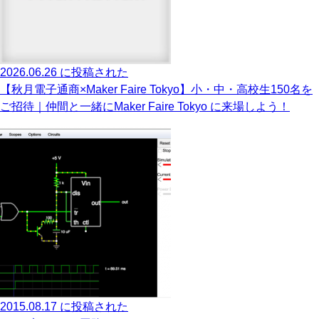
2026.06.26 に投稿された
【秋月電子通商×Maker Faire Tokyo】小・中・高校生150名を
ご招待｜仲間と一緒にMaker Faire Tokyo に来場しよう！
2015.08.17 に投稿された