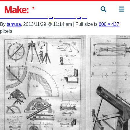
←
市民探検（citizen explorers）：新時代の探検家たち
historic-engravings
By
tamura
, 2013/11/29 @ 11:14 am
|
Full size is
600 × 437
pixels