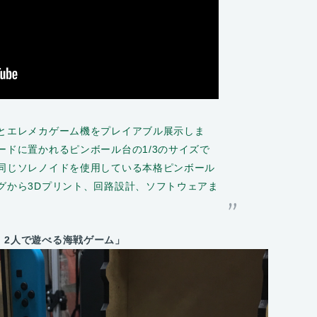
とエレメカゲーム機をプレイアブル展示しま
ードに置かれるピンボール台の1/3のサイズで
同じソレノイドを使用している本格ピンボール
グから3Dプリント、回路設計、ソフトウェアま
。
、2人で遊べる海戦ゲーム」