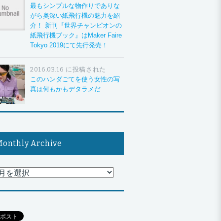
最もシンプルな物作りでありな
がら奥深い紙飛行機の魅力を紹
介！ 新刊『世界チャンピオンの
紙飛行機ブック』はMaker Faire
Tokyo 2019にて先行発売！
2016.03.16 に投稿された
このハンダごてを使う女性の写
真は何もかもデタラメだ
onthly Archive