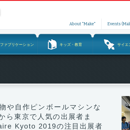
コ
About "Make"
Events (Mak
ン
テ
ン
ファブリケーション
キッズ・教育
サイエ
ツ
へ
ス
キ
ッ
プ
物や自作ピンボールマシンな
から東京で人気の出展者ま
aire Kyoto 2019の注目出展者