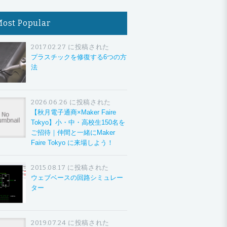
Most Popular
2017.02.27 に投稿された
プラスチックを修復する6つの方
法
2026.06.26 に投稿された
【秋月電子通商×Maker Faire
Tokyo】小・中・高校生150名を
ご招待｜仲間と一緒にMaker
Faire Tokyo に来場しよう！
2015.08.17 に投稿された
ウェブベースの回路シミュレー
ター
2019.07.24 に投稿された