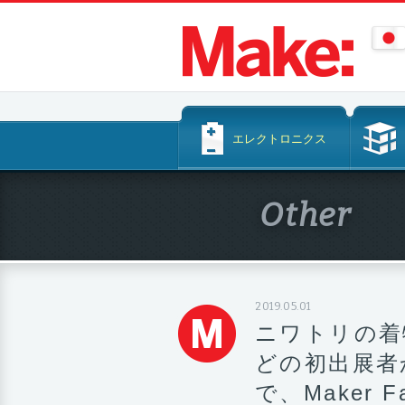
コ
エレクトロニクス
ン
テ
ン
Other
ツ
へ
ス
キ
ッ
2019.05.01
プ
ニワトリの着
どの初出展者
で、Maker F