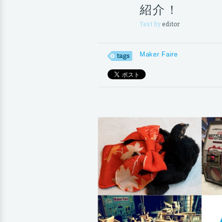
紹介！
Text by
editor
Maker Faire