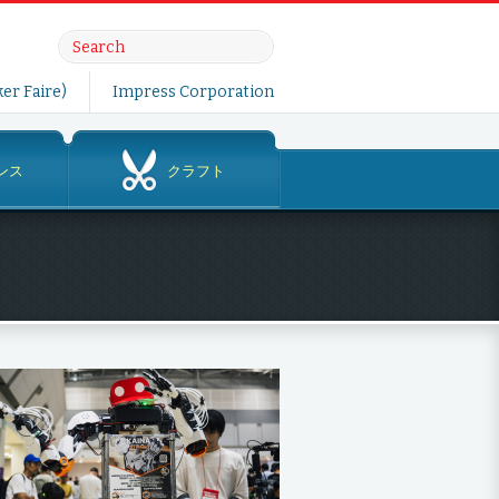
er Faire)
Impress Corporation
ンス
クラフト