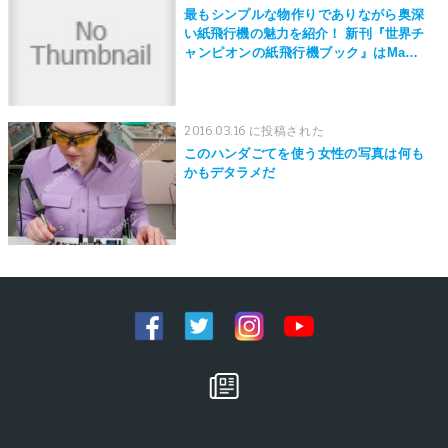
最もシンプルな物作りでありながら奥深
い紙飛行機の魅力を紹介！ 新刊『世界チ
ャンピオンの紙飛行機ブック』はMaker
Faire Tokyo 2019にて先行発売！
2016.03.16 に投稿された
このハンダごてを使う女性の写真は何も
かもデタラメだ