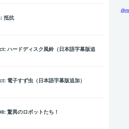
@m
s: 抵抗
roject: ハードディスク風鈴（日本語字幕版追
roject: 電子すず虫（日本語字幕版追加）
e 2008: 驚異のロボットたち！