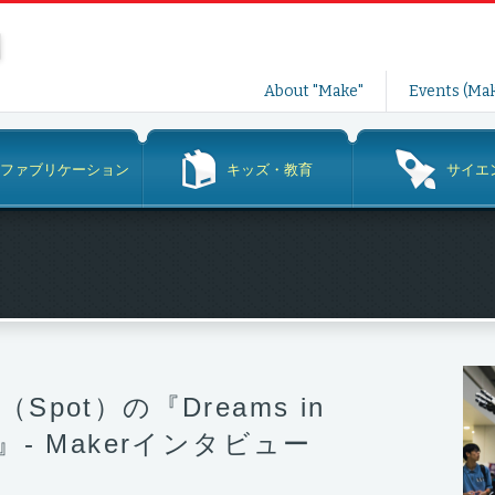
コ
About "Make"
Events (Mak
ン
テ
ン
ファブリケーション
キッズ・教育
サイエ
ツ
へ
ス
キ
ッ
プ
es（Spot）の『Dreams in
lity』- Makerインタビュー