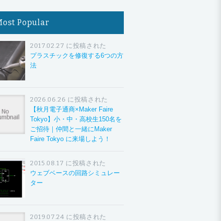
Most Popular
2017.02.27 に投稿された
プラスチックを修復する6つの方
法
2026.06.26 に投稿された
【秋月電子通商×Maker Faire
Tokyo】小・中・高校生150名を
ご招待｜仲間と一緒にMaker
Faire Tokyo に来場しよう！
2015.08.17 に投稿された
ウェブベースの回路シミュレー
ター
2019.07.24 に投稿された