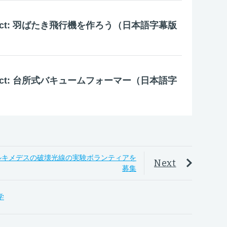
roject: 羽ばたき飛行機を作ろう（日本語字幕版
roject: 台所式バキュームフォーマー（日本語字
』がアルキメデスの破壊光線の実験ボランティアを
Next
募集
見学