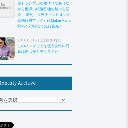
最もシンプルな物作りでありな
がら奥深い紙飛行機の魅力を紹
介！ 新刊『世界チャンピオンの
紙飛行機ブック』はMaker Faire
Tokyo 2019にて先行発売！
2016.03.16 に投稿された
このハンダごてを使う女性の写
真は何もかもデタラメだ
onthly Archive