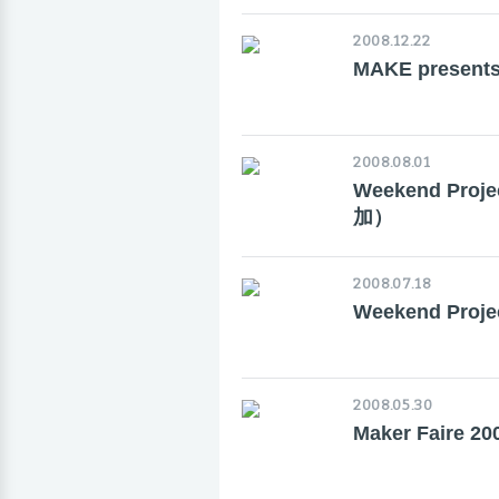
2008.12.22
MAKE present
2008.08.01
Weekend P
加）
2008.07.18
Weekend P
2008.05.30
Maker Fair