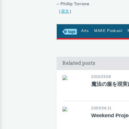
– Phillip Torrone
［
原文
］
Arts
MAKE Podcast
Related posts
2010.03.08
魔法の服を現実に作る
2009.04.11
Weekend Pr