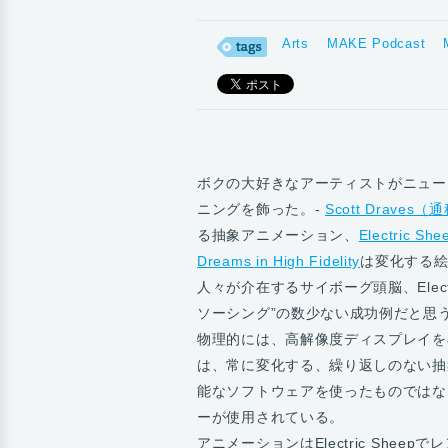
Arts
MAKE Podcast
ボクの大好きなアーティストがニュー
ニングを飾った。-
Scott Draves（
る抽象アニメーション、
Electric She
Dreams in High Fidelity
は変化する絵
人々が介在するサイボーグ頭脳、Elect
ソーシング”の数少ない成功例だと思う
物理的には、高解像度ディスプレイを
は、常に変化する、繰り返しのない抽
能なソフトウェアを使ったものではな
ーが使用されている。
アニメーションはElectric She