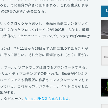
ると、その画質の高さに圧倒される。これを生成し表示
” の20倍の演算が必要になる。
パブリックフロックから選択し、高品位画像にレンダリング
新しくなったフロックはサイズが100GBにもなる。最初
ぶ大作で、1台のパソコンでレンダリングすれば200年は
tyのバージョンは、7月11日から26日までの間に3LDで見ることが
に行ってほしい。それだけの価値はある（とくに夜がお
なので、ツールとソフトウェアは誰でもダウンロードできる。
は、クリエイティブコモンズで公開される。Scottがビジネス
ハードウェアや物理版の作品やインスタレーションもそ
っている。これからのデジタルアーティストに何がもた
気がする。
インタビューだ。
VimeoでHD版も見られるよ
。