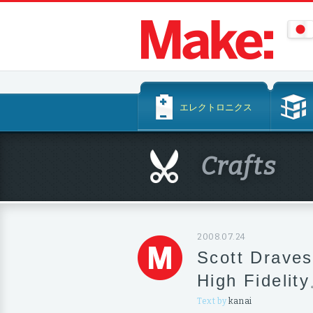
コ
エレクトロニクス
ン
テ
ン
Crafts
ツ
へ
ス
キ
ッ
2008.07.24
プ
Scott Drav
High Fide
Text by
kanai