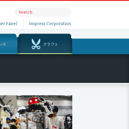
er Faire)
Impress Corporation
ンス
クラフト