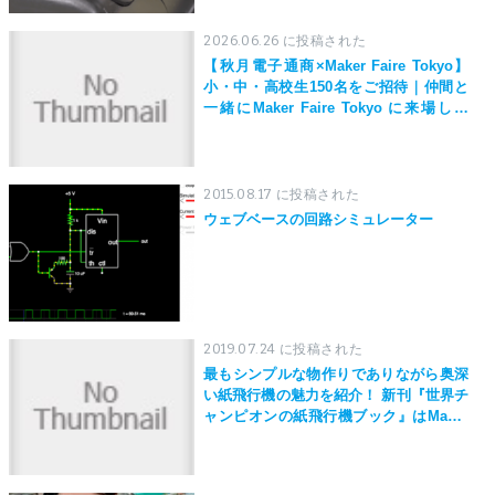
2026.06.26 に投稿された
【秋月電子通商×Maker Faire Tokyo】
小・中・高校生150名をご招待｜仲間と
一緒にMaker Faire Tokyo に来場しよ
う！
2015.08.17 に投稿された
ウェブベースの回路シミュレーター
2019.07.24 に投稿された
最もシンプルな物作りでありながら奥深
い紙飛行機の魅力を紹介！ 新刊『世界チ
ャンピオンの紙飛行機ブック』はMaker
Faire Tokyo 2019にて先行発売！