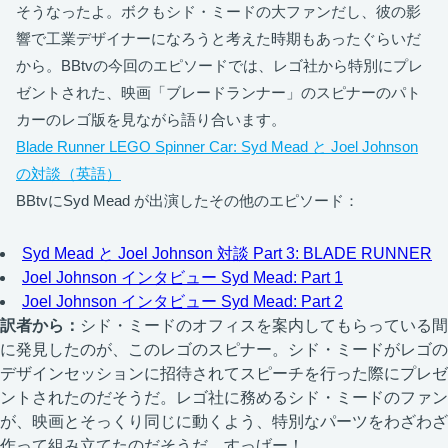
そうなったよ。ボクもシド・ミードの大ファンだし、彼の影
響で工業デザイナーになろうと考えた時期もあったぐらいだ
から。BBtvの今回のエピソードでは、レゴ社から特別にプレ
ゼントされた、映画「ブレードランナー」のスピナーのパト
カーのレゴ版を見ながら語り合います。
Blade Runner LEGO Spinner Car: Syd Mead と Joel Johnson
の対談（英語）
BBtvにSyd Mead が出演したその他のエピソード：
Syd Mead と Joel Johnson 対談 Part 3: BLADE RUNNER
Joel Johnson インタビュー Syd Mead: Part 1
Joel Johnson インタビュー Syd Mead: Part 2
訳者から：
シド・ミードのオフィスを案内してもらっている間
に発見したのが、このレゴのスピナー。シド・ミードがレゴの
デザインセッションに招待されてスピーチを行った際にプレゼ
ントされたのだそうだ。レゴ社に務めるシド・ミードのファン
が、映画とそっくり同じに動くよう、特別なパーツをわざわざ
作って組み立てたのだそうだ。すっげー！