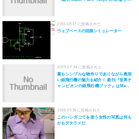
う！
2015.08.17 に投稿された
ウェブベースの回路シミュレーター
2019.07.24 に投稿された
最もシンプルな物作りでありながら奥深
い紙飛行機の魅力を紹介！ 新刊『世界チ
ャンピオンの紙飛行機ブック』はMaker
Faire Tokyo 2019にて先行発売！
2016.03.16 に投稿された
このハンダごてを使う女性の写真は何も
かもデタラメだ