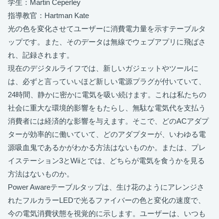
学生：Martin Ceperley
指導教官：Hartman Kate
光の色を変化させてユーザーに消費電力量を示すテーブルタ
ップです。また、そのデータは無線でウェブアプリに飛ばさ
れ、記録されます。
現在のデジタルライフでは、新しいガジェットやツールに
は、必ずと言っていいほど新しい電源プラグが付いていて、
24時間、静かに密かに電気を吸い続けます。これは私たちの
社会に重大な環境的影響をもたらし、無駄な電気代を支払う
消費者には経済的な影響を与えます。そこで、どのACアダプ
ターが効率的に働いていて、どのアダプターが、いわゆる電
源吸血鬼であるかがわかる方法はないものか。または、プレ
イステーション3とWiiとでは、どちらが電気を食うかを見る
方法はないものか。
Power Awareテーブルタップは、生け花のようにアレンジさ
れたフルカラーLEDで光るファイバーの色と変化の速度で、
今の電気消費状態を視覚的に示します。ユーザーは、いつも