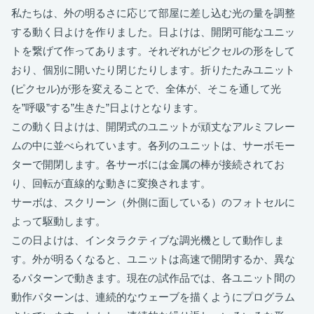
私たちは、外の明るさに応じて部屋に差し込む光の量を調整
する動く日よけを作りました。日よけは、開閉可能なユニッ
トを繋げて作ってあります。それぞれがピクセルの形をして
おり、個別に開いたり閉じたりします。折りたたみユニット
(ピクセル)が形を変えることで、全体が、そこを通して光
を”呼吸”する”生きた”日よけとなります。
この動く日よけは、開閉式のユニットが頑丈なアルミフレー
ムの中に並べられています。各列のユニットは、サーボモー
ターで開閉します。各サーボには金属の棒が接続されてお
り、回転が直線的な動きに変換されます。
サーボは、スクリーン（外側に面している）のフォトセルに
よって駆動します。
この日よけは、インタラクティブな調光機として動作しま
す。外が明るくなると、ユニットは高速で開閉するか、異な
るパターンで動きます。現在の試作品では、各ユニット間の
動作パターンは、連続的なウェーブを描くようにプログラム