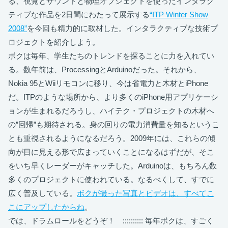
る、視覚とサウンドと物理オブジェクトを使ったインタラク
ティブな作品を2日間にわたって展示する
“ITP Winter Show
2008”
を今回も精力的に取材した。インタラクティブな技術プ
ロジェクトを紹介しよう。
ボクは毎年、学生たちのトレンドを探ることに力を入れてい
る。数年前は、ProcessingとArduinoだった。それから、
Nokia 95とWiiリモコンに移り、今は省電力と木材とiPhone
だ。ITPのような場所から、より多くのiPhone用アプリケーシ
ョンが生まれるだろうし、ハイテク・プロジェクトの木材へ
の”回帰”も期待される。身の回りの電力消費量を知るというこ
とも重視されるようになるだろう。2009年には、これらの傾
向が目に見える形で広まっていくことになるはずだが、そこ
をいち早くレーダーがキャッチした。Arduinoは、もちろん数
多くのプロジェクトに使われている。なるべくして、すでに
広く普及している。
ボクが撮った写真とビデオは、すべてこ
こにアップしたからね
。
では、ドラムロールをどうぞ！ :::::::::: 毎年ボクは、すごく