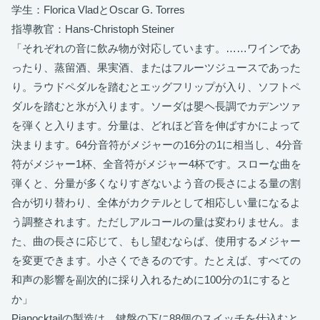
学生：Florica VladとOscar G. Torres
指導教官：Hans-Christoph Steiner
「それぞれの音に飲み物が対応しています。……ワインであ
ったり、蒸留酒、果実酒、またはフルーツジュースであった
り。ラウドペダルを踏むとエッグフリップが入り、ソフトペ
ダルを踏むと氷が入ります。ソーダは嬰ヘ長調でカデンツァ
を弾くと入ります。分量は、どれほど音を伸ばすかによって
決まります。64分音符がメジャーの16分の1に相当し、4分音
符がメジャー1杯、全音符がメジャー4杯です。スローな曲を
弾くと、分量が多くなりすぎないよう音の長さによる量の割
合が切り替わり、全体がカクテルとして相応しい量になるよ
う調整されます。ただしアルコールの量は変わりません。ま
た、曲の長さに応じて、もし望むならば、使用するメジャー
を変更できます。小さくできるのです。たとえば、すべての
和声の影響を副次的に採り入れるために100分の1にすると
か」
Pianocktailの製造は、鍵盤の下に88個のスイッチを仕込むと