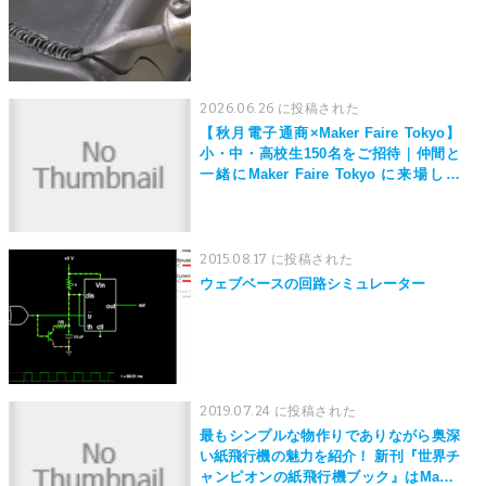
2026.06.26 に投稿された
【秋月電子通商×Maker Faire Tokyo】
小・中・高校生150名をご招待｜仲間と
一緒にMaker Faire Tokyo に来場しよ
う！
2015.08.17 に投稿された
ウェブベースの回路シミュレーター
2019.07.24 に投稿された
最もシンプルな物作りでありながら奥深
い紙飛行機の魅力を紹介！ 新刊『世界チ
ャンピオンの紙飛行機ブック』はMaker