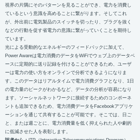
視界の片隅にそのパターンを見ることができ、電力を消費し
ているという意識を高めることに繋がります。そしてこれ
が、外出前に電気製品のスイッチを切ったり、プラグを抜く
などの行動を促す省電力の意識に繋がっていくことを期待し
ています。
光による受動的なエネルギーのフィードバックに加えて、
Power Awareは電力消費のデータをWiFiでウェブ上のデータベ
ースに定期的に送り記録を付けることができるため、ユーザ
ーは電力の使い方をオンラインで分析できるようになりま
す。このデータはリアルタイムで電力消費グラフとなり、1日
の電力量のピークがわかるなど、データの分析が容易になり
ます。ソーシャルネットワークに接続するためのコンポーネ
ントも追加できるため、電力消費データをFacebookアプリケ
ーションを通じて共有することが可能です。そこでは、日ご
と、または週ごとに、電力消費量を低く抑えられた人や劇的
に低減させた人を表彰します。
訳者から：
ITP（Interactive Telecommunications Program）