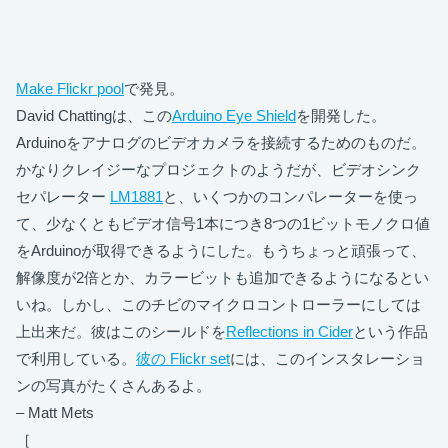
Make Flickr pool
で発見。
David Chattingは、この
Arduino Eye Shield
を開発した。
Arduinoをアナログのビデオカメラを接続するためのものだ。
かなりクレイジーなプロジェクトのようだが、ビデオシンク
セパレーター
LM1881
と、いくつかのコンパレーターを使っ
て、少なくともビデオ信号1本につき8つの1ビットモノクロ値
をArduinoが取得できるようにした。もうちょっと頑張って、
解像度が2倍とか、カラービットも追加できるようになるとい
いね。しかし、このチビのマイクロコントローラーにしては
上出来だ。彼はこのシールドを
Reflections in Cider
という作品
で利用している。
彼の Flickr set
には、このインスタレーショ
ンの写真がたくさんあるよ。
– Matt Mets
［