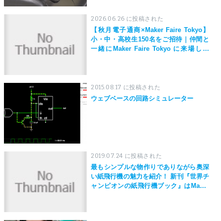
2026.06.26 に投稿された
【秋月電子通商×Maker Faire Tokyo】
小・中・高校生150名をご招待｜仲間と
一緒にMaker Faire Tokyo に来場しよ
う！
2015.08.17 に投稿された
ウェブベースの回路シミュレーター
2019.07.24 に投稿された
最もシンプルな物作りでありながら奥深
い紙飛行機の魅力を紹介！ 新刊『世界チ
ャンピオンの紙飛行機ブック』はMaker
Faire Tokyo 2019にて先行発売！