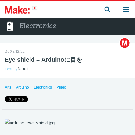
Electronics
2009.12.22
Eye shield – Arduinoに目を
Text by
kanai
Arts
Arduino
Electronics
Video