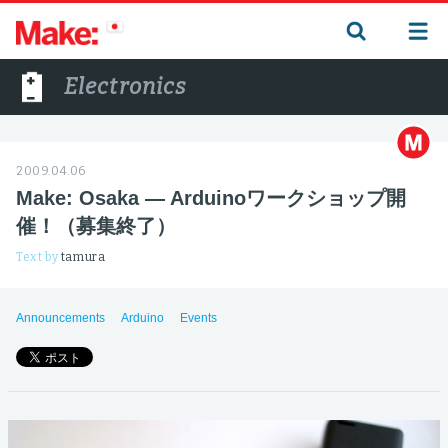
Electronics
2009.04.06
Make: Osaka — Arduinoワークショップ開
催！（募集終了）
Text by
tamura
Announcements
Arduino
Events