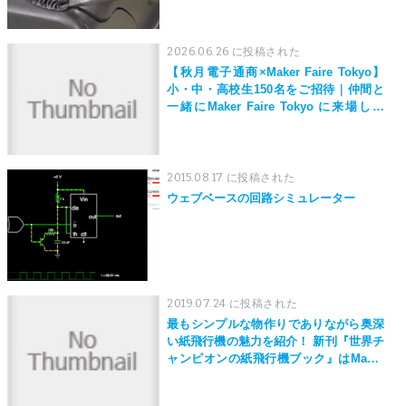
2026.06.26 に投稿された
【秋月電子通商×Maker Faire Tokyo】
小・中・高校生150名をご招待｜仲間と
一緒にMaker Faire Tokyo に来場しよ
う！
2015.08.17 に投稿された
ウェブベースの回路シミュレーター
2019.07.24 に投稿された
最もシンプルな物作りでありながら奥深
い紙飛行機の魅力を紹介！ 新刊『世界チ
ャンピオンの紙飛行機ブック』はMaker
Faire Tokyo 2019にて先行発売！