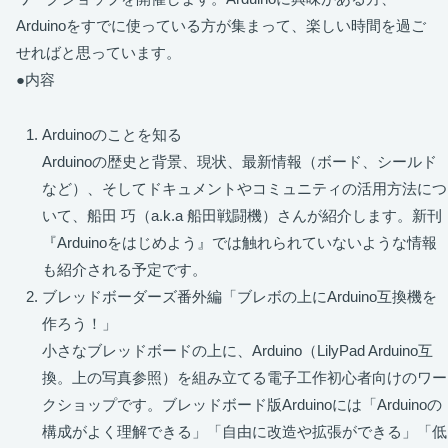
Arduinoをすでに使っている方が集まって、楽しい時間を過ご
せればと思っています。
●内容
Arduinoのことを知る
Arduinoの歴史と背景、現状、最新情報（ボード、シールド
など）、そしてドキュメントやコミュニティの活用方法につ
いて、船田 巧（a.k.a 船田戦闘機）さんが紹介します。新刊
『Arduinoをはじめよう』では触れられていないような情報
も紹介される予定です。
ブレッドボーダーズ番外編「ブレボの上にArduino互換機を
作ろう！」
小さなブレッドボードの上に、Arduino（LilyPad Arduino互
換。上の写真参照）を組み立てる電子工作初心者向けのワー
クショップです。ブレッドボード版Arduinoには「Arduinoの
構成がよく理解できる」「自由に改造や拡張ができる」「低