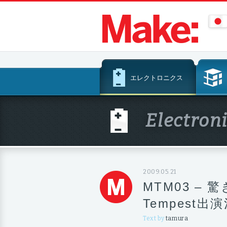
コ
エレクトロニクス
ン
テ
ン
Electron
ツ
へ
ス
キ
ッ
2009.05.21
プ
MTM03 – 
Tempest出
Text by
tamura