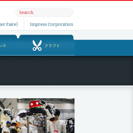
er Faire)
Impress Corporation
ンス
クラフト