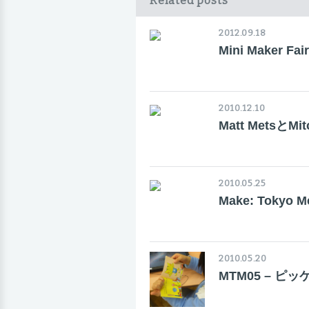
Related posts
2012.09.18
Mini Maker F
2010.12.10
Matt MetsとM
2010.05.25
Make: Toky
2010.05.20
MTM05 – 