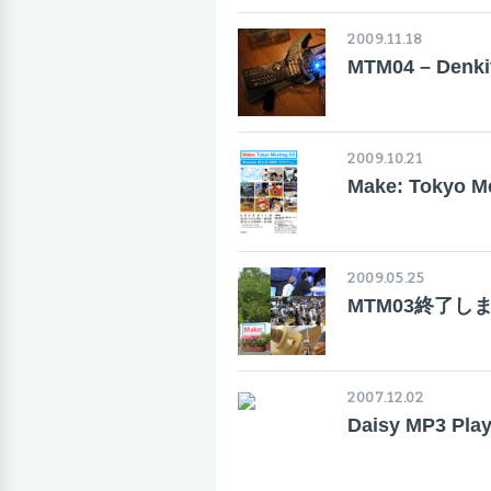
2009.11.18
MTM04 – Denki
2009.10.21
Make: Tokyo
2009.05.25
MTM03終了し
2007.12.02
Daisy MP3 Pl