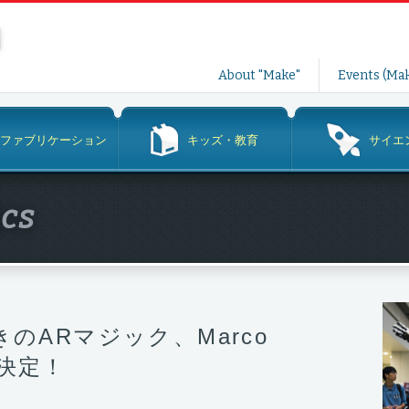
コ
About "Make"
Events (Mak
ン
テ
ン
ファブリケーション
キッズ・教育
サイエ
ツ
へ
ス
ics
キ
ッ
プ
驚きのARマジック、Marco
演決定！