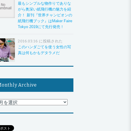
最もシンプルな物作りでありな
がら奥深い紙飛行機の魅力を紹
介！ 新刊『世界チャンピオンの
紙飛行機ブック』はMaker Faire
Tokyo 2019にて先行発売！
2016.03.16 に投稿された
このハンダごてを使う女性の写
真は何もかもデタラメだ
onthly Archive