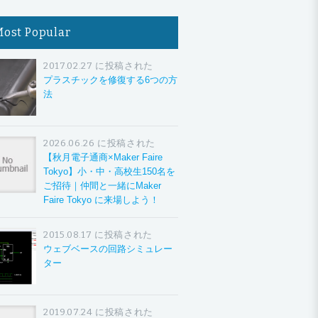
Most Popular
2017.02.27 に投稿された
プラスチックを修復する6つの方
法
2026.06.26 に投稿された
【秋月電子通商×Maker Faire
Tokyo】小・中・高校生150名を
ご招待｜仲間と一緒にMaker
Faire Tokyo に来場しよう！
2015.08.17 に投稿された
ウェブベースの回路シミュレー
ター
2019.07.24 に投稿された