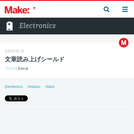
Electronics
2009.12.21
文章読み上げシールド
Text by
kanai
Electronics
Arduino
Video