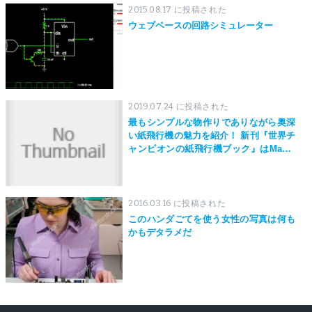
2015.08.17 に投稿された
ウェブベースの回路シミュレーター
2019.07.24 に投稿された
最もシンプルな物作りでありながら奥深
い紙飛行機の魅力を紹介！ 新刊『世界チ
ャンピオンの紙飛行機ブック』はMaker
Faire Tokyo 2019にて先行発売！
2016.03.16 に投稿された
このハンダごてを使う女性の写真は何も
かもデタラメだ