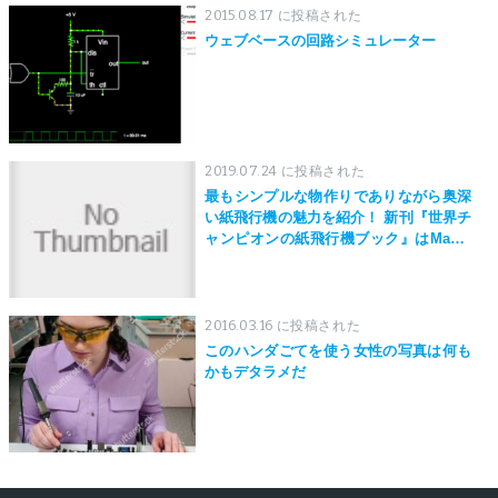
2015.08.17 に投稿された
ウェブベースの回路シミュレーター
2019.07.24 に投稿された
最もシンプルな物作りでありながら奥深
い紙飛行機の魅力を紹介！ 新刊『世界チ
ャンピオンの紙飛行機ブック』はMaker
Faire Tokyo 2019にて先行発売！
2016.03.16 に投稿された
このハンダごてを使う女性の写真は何も
かもデタラメだ