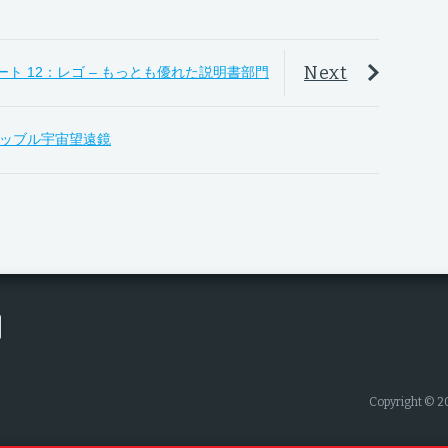
Next
 ノミネート 12：レゴ – もっとも優れた説明書部門
ッブル宇宙望遠鏡
Copyright © 2