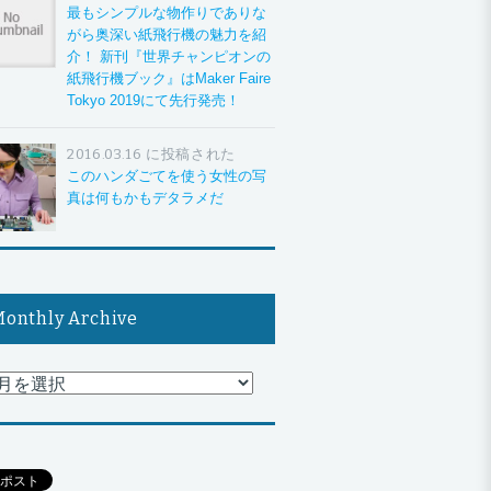
最もシンプルな物作りでありな
がら奥深い紙飛行機の魅力を紹
介！ 新刊『世界チャンピオンの
紙飛行機ブック』はMaker Faire
Tokyo 2019にて先行発売！
2016.03.16 に投稿された
このハンダごてを使う女性の写
真は何もかもデタラメだ
onthly Archive