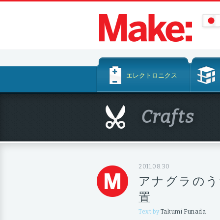
コ
エレクトロニクス
ン
テ
ン
Crafts
ツ
へ
ス
キ
ッ
2011.08.30
プ
アナグラのう
置
Text by
Takumi Funada