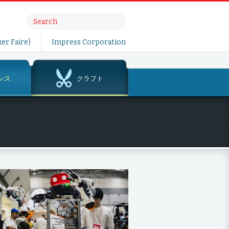
er Faire)
Impress Corporation
ンス
クラフト