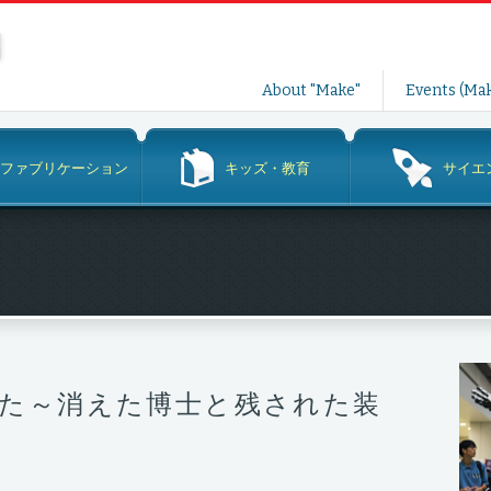
コ
About "Make"
Events (Mak
ン
テ
ン
ファブリケーション
キッズ・教育
サイエ
ツ
へ
ス
キ
ッ
プ
た～消えた博士と残された装