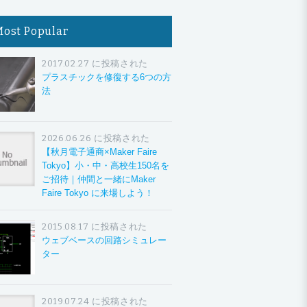
Most Popular
2017.02.27 に投稿された
プラスチックを修復する6つの方
法
2026.06.26 に投稿された
【秋月電子通商×Maker Faire
Tokyo】小・中・高校生150名を
ご招待｜仲間と一緒にMaker
Faire Tokyo に来場しよう！
2015.08.17 に投稿された
ウェブベースの回路シミュレー
ター
2019.07.24 に投稿された