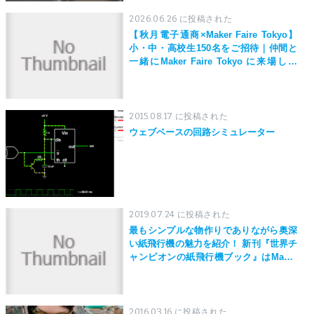
2026.06.26 に投稿された
【秋月電子通商×Maker Faire Tokyo】
小・中・高校生150名をご招待｜仲間と
一緒にMaker Faire Tokyo に来場しよ
う！
2015.08.17 に投稿された
ウェブベースの回路シミュレーター
2019.07.24 に投稿された
最もシンプルな物作りでありながら奥深
い紙飛行機の魅力を紹介！ 新刊『世界チ
ャンピオンの紙飛行機ブック』はMaker
Faire Tokyo 2019にて先行発売！
2016.03.16 に投稿された