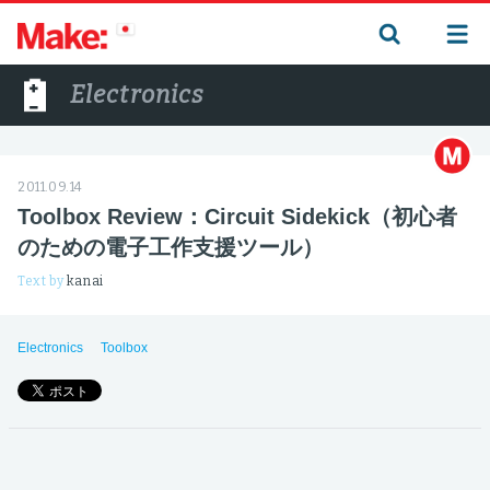
Electronics
2011.09.14
Toolbox Review：Circuit Sidekick（初心者
のための電子工作支援ツール）
Text by
kanai
Electronics
Toolbox