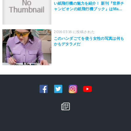
い紙飛行機の魅力を紹介！ 新刊『世界チ
ャンピオンの紙飛行機ブック』はMaker
Faire Tokyo 2019にて先行発売！
2016.03.16 に投稿された
このハンダごてを使う女性の写真は何も
かもデタラメだ