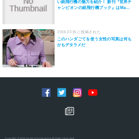
い紙飛行機の魅力を紹介！ 新刊『世界チ
ャンピオンの紙飛行機ブック』はMaker
Faire Tokyo 2019にて先行発売！
2016.03.16 に投稿された
このハンダごてを使う女性の写真は何も
かもデタラメだ
Copyright © 2026 Impress Corporation All Rights Reserved.