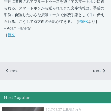
字列に変換されてブルートゥースを通じてスマートホンに送
られる。スマートホンから送られてきた文字情報は、手袋の
甲側に配置した小さな振動モータで触読手話として手に伝え
られる。こうして双方向の会話ができる。［
PSFK
より］
– Adam Flaherty
［
原文
］
Prev.
Next
Most Popular
2017.02.27 に投稿された