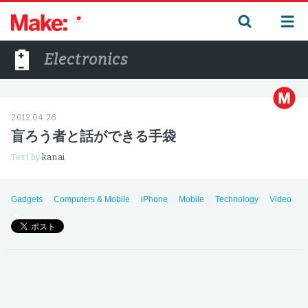
Electronics
2012.04.26
盲ろう者と話ができる手袋
Text by
kanai
Gadgets
Computers & Mobile
iPhone
Mobile
Technology
Video