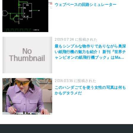
ウェブベースの回路シミュレーター
2019.07.24 に投稿された
最もシンプルな物作りでありながら奥深
い紙飛行機の魅力を紹介！ 新刊『世界チ
ャンピオンの紙飛行機ブック』はMaker
Faire Tokyo 2019にて先行発売！
2016.03.16 に投稿された
このハンダごてを使う女性の写真は何も
かもデタラメだ