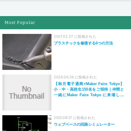
Most Popular
2017.02.27 に投稿された
プラスチックを修復する6つの方法
2026.06.26 に投稿された
【秋月電子通商×Maker Faire Tokyo】
小・中・高校生150名をご招待｜仲間と
一緒にMaker Faire Tokyo に来場しよ
う！
2015.08.17 に投稿された
ウェブベースの回路シミュレーター