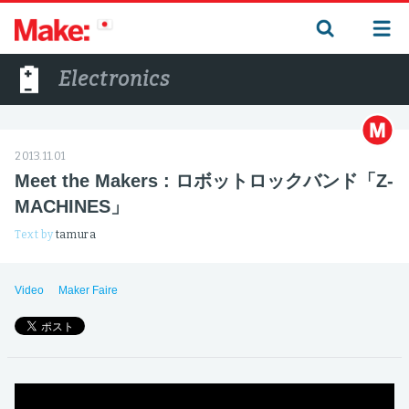
Electronics
2013.11.01
Meet the Makers : ロボットロックバンド「Z-
MACHINES」
Text by
tamura
Video
Maker Faire